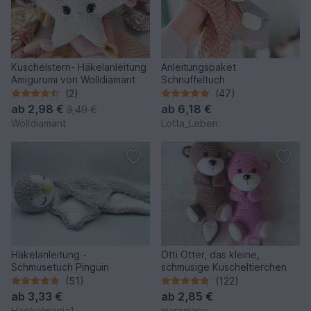
Kuschelstern- Häkelanleitung
Anleitungspaket
Amigurumi von Wolldiamant
Schnuffeltuch
(2)
(47)
ab
2,98 €
ab
6,18 €
3,49 €
Wolldiamant
Lotta_Leben
Häkelanleitung -
Otti Otter, das kleine,
Schmusetuch Pinguin
schmusige Kuscheltierchen
(51)
(122)
ab
3,33 €
ab
2,85 €
Haekelmania1
maramarie