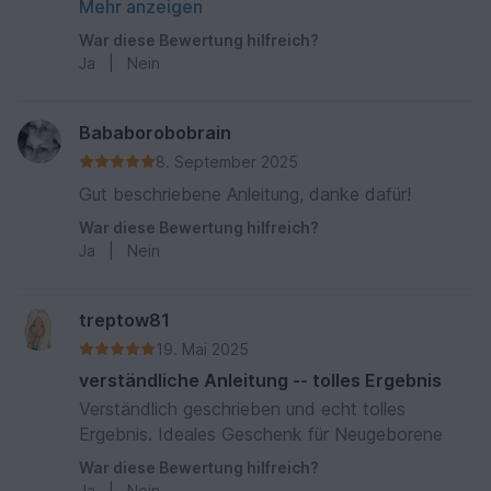
einarbeitet, funktioniert die Rassel prima :-)
Mehr anzeigen
War diese Bewertung hilfreich?
Ja
|
Nein
Bababorobobrain
8. September 2025
Gut beschriebene Anleitung, danke dafür!
War diese Bewertung hilfreich?
Ja
|
Nein
treptow81
19. Mai 2025
verständliche Anleitung -- tolles Ergebnis
Verständlich geschrieben und echt tolles
Ergebnis. Ideales Geschenk für Neugeborene
War diese Bewertung hilfreich?
Ja
|
Nein