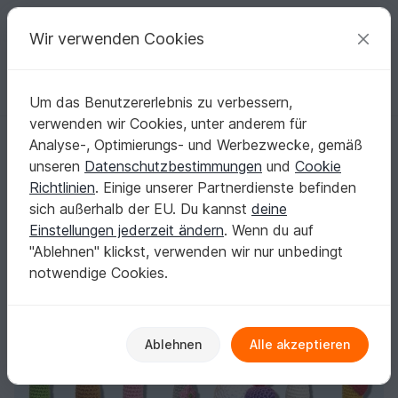
C
razy
P
atterns
Deine kreativen Ideen
Wir verwenden Cookies
Um das Benutzererlebnis zu verbessern,
Deutsch | € (EUR)
einloggen
Kostenlos registrieren
verwenden wir Cookies, unter anderem für
Häkelanleitung Rassel - 8 Motive - Babyspielzeug
Startseite
Häkeln
Festlichkeiten
Geburt
Analyse-, Optimierungs- und Werbezwecke, gemäß
Häkelanleitung Rassel - 8 Motive -
unseren
Datenschutzbestimmungen
und
Cookie
Babyspielzeug
Richtlinien
. Einige unserer Partnerdienste befinden
sich außerhalb der EU. Du kannst
deine
Einstellungen jederzeit ändern
. Wenn du auf
"Ablehnen" klickst, verwenden wir nur unbedingt
notwendige Cookies.
Ablehnen
Alle akzeptieren