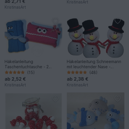
ab
2,71 €
KristinasArt
KristinasArt
Häkelanleitung
Häkelanleitung Schneemann
Taschentuchtasche - 2
mit leuchtender Nase -
Varianten - Heulsusi und
Amigurumi
(15)
(48)
Schmolla
ab
2,52 €
ab
2,38 €
KristinasArt
KristinasArt