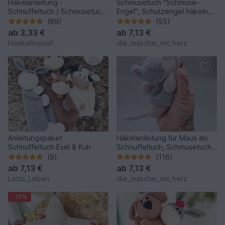
Häkelanleitung -
Schmusetuch "Schmuse-
Schnuffeltuch / Schmusetuch
Engel", Schutzengel häkeln,
Fuchs
deutsche Häkelanleitung
(69)
(55)
ab
3,33 €
ab
7,13 €
Haekelmania1
die_masche_mit_herz
Anleitungspaket
Häkelanleitung für Maus als
Schnuffeltuch Esel & Kuh
Schnuffeltuch, Schmusetuch
häkeln, Maus häkeln
(9)
(116)
ab
7,13 €
ab
7,13 €
Lotta_Leben
die_masche_mit_herz
-10%