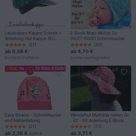
Lausbuben-Kappe Schnitt +
E-Book Mupi-Mütze Gr.
Anleitung Hut Kappe (KU
36/37-60/61 Schnittmuster
35cm bis 58cm)
(21)
(20)
ab
6,56 €
ab
4,70 €
Konfetti-Patterns
bunte-naehigkeiten
-50%
Easy Beanie - Schnittmuster
Wendehut Mathilda nähen Gr
und Nähanleitung
. 42 - 60 Anleitung E-Book
Hut Sommerhut
(21)
(11)
Sonnenschutz
ab
2,38 €
ab
3,71 €
4,99 €