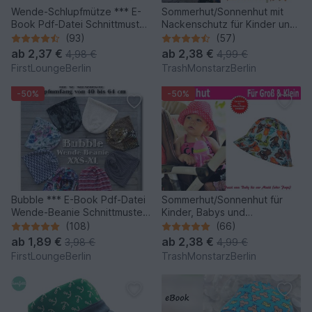
Wende-Schlupfmütze *** E-
Sommerhut/Sonnenhut mit
Book Pdf-Datei Schnittmuster
Nackenschutz für Kinder und
und Nähanleitung für die
Babys - Schnittmuster &
(93)
(57)
ganze Familie in 6 Größen
Nähanleitung
ab
2,37 €
ab
2,38 €
4,98 €
4,99 €
von firstloungeberlin
FirstLoungeBerlin
TrashMonstarzBerlin
-50%
-50%
Bubble *** E-Book Pdf-Datei
Sommerhut/Sonnenhut für
Wende-Beanie Schnittmuster
Kinder, Babys und
und Nähanleitung für die
Erwachsene - Schnittmuster &
(108)
(66)
ganze Familie in 6 Größen
Nähanleitung
ab
1,89 €
ab
2,38 €
3,98 €
4,99 €
von firstloungeberlin
FirstLoungeBerlin
TrashMonstarzBerlin