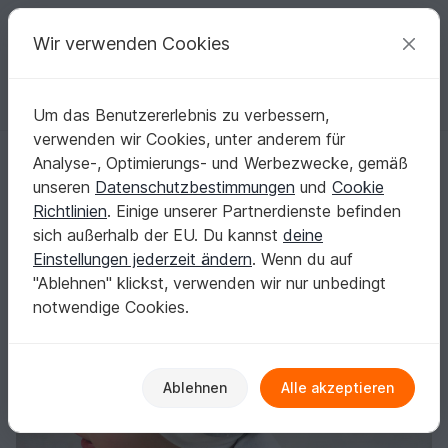
C
razy
P
atterns
Deine kreativen Ideen
Wir verwenden Cookies
Um das Benutzererlebnis zu verbessern,
Deutsch | € (EUR)
einloggen
Kostenlos registrieren
verwenden wir Cookies, unter anderem für
Beanie Zottel (Schnittmuster & Anleitung)
Startseite
Nähen
Kinder
Mützen & Hüte
Analyse-, Optimierungs- und Werbezwecke, gemäß
Beanie Zottel (Schnittmuster & Anleitung)
unseren
Datenschutzbestimmungen
und
Cookie
Richtlinien
. Einige unserer Partnerdienste befinden
sich außerhalb der EU. Du kannst
deine
Einstellungen jederzeit ändern
. Wenn du auf
"Ablehnen" klickst, verwenden wir nur unbedingt
notwendige Cookies.
Ablehnen
Alle akzeptieren