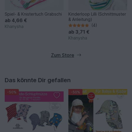
Spiel- & Knistertuch Grabschi
Kinderloop Lilli (Schnittmuster
& Anleitung)
ab
4,66 €
(4)
Khanysha
ab
3,71 €
Khanysha
Zum Store
Das könnte Dir gefallen
-50%
-50%