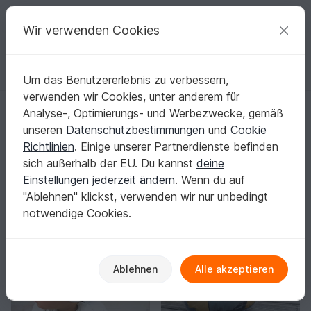
C
razy
P
atterns
Deine kreativen Ideen
Wir verwenden Cookies
Um das Benutzererlebnis zu verbessern,
Deutsch | € (EUR)
einloggen
Kostenlos registrieren
verwenden wir Cookies, unter anderem für
Khanysha
Analyse-, Optimierungs- und Werbezwecke, gemäß
Top Autor
1k
unseren
Datenschutzbestimmungen
und
Cookie
Richtlinien
. Einige unserer Partnerdienste befinden
30 Bewertungen
sich außerhalb der EU. Du kannst
deine
Kontakt
|
Folgen
|
Einstellungen jederzeit ändern
. Wenn du auf
Sortieren / Filter
"Ablehnen" klickst, verwenden wir nur unbedingt
notwendige Cookies.
Ablehnen
Alle akzeptieren