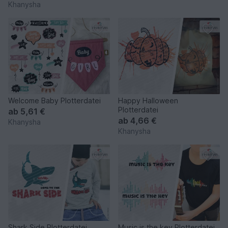
Khanysha
Welcome Baby Plotterdatei
Happy Halloween
Plotterdatei
ab
5,61 €
ab
4,66 €
Khanysha
Khanysha
Shark Side Plotterdatei
Music is the key Plotterdatei