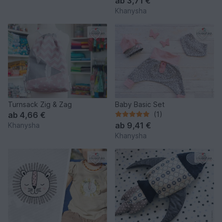
ab
3,71 €
Khanysha
Turnsack Zig & Zag
Baby Basic Set
ab
4,66 €
(1)
ab
9,41 €
Khanysha
Khanysha