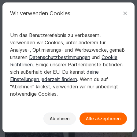
C
razy
P
atterns
Deine kreativen Ideen
Wir verwenden Cookies
Um das Benutzererlebnis zu verbessern,
Deutsch | € (EUR)
einloggen
Kostenlos registrieren
verwenden wir Cookies, unter anderem für
Oddly - Häkelpulli
Startseite
Häkeln
Damen
Pullover & Poncho
Analyse-, Optimierungs- und Werbezwecke, gemäß
Oddly - Häkelpulli
unseren
Datenschutzbestimmungen
und
Cookie
Richtlinien
. Einige unserer Partnerdienste befinden
sich außerhalb der EU. Du kannst
deine
Einstellungen jederzeit ändern
. Wenn du auf
"Ablehnen" klickst, verwenden wir nur unbedingt
notwendige Cookies.
Ablehnen
Alle akzeptieren