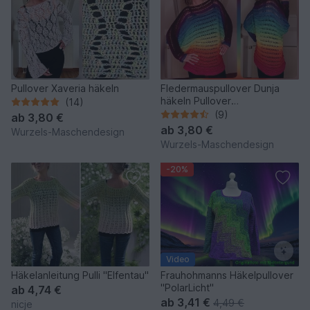
Pullover Xaveria häkeln
Fledermauspullover Dunja
häkeln Pullover
(14)
Fledermauspulli
(9)
ab
3,80 €
ab
3,80 €
Wurzels-Maschendesign
Wurzels-Maschendesign
-20%
Video
Häkelanleitung Pulli "Elfentau"
Frauhohmanns Häkelpullover
"PolarLicht"
ab
4,74 €
ab
3,41 €
4,49 €
nicje