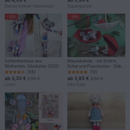
ab
4,09 €
ab
3,99 €
Dianas kleiner Häkelshop
Supergurumi
-10%
-10%
Schlenkermaus aus
Mäusebande - mit Schirm,
Wollresten. Glückstier 2020!
Schal und Popomütze - Deko,
Baumschmuck
(55)
(12)
ab
3,33 €
ab
3,85 €
3,90 €
4,50 €
Leem
Elke Eder