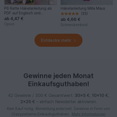
P6 Ratte Häkelanleitung als
Häkelanleitung Milla Maus
PDF auf Englisch und
(33)
Deutsch.
ab
4,47 €
ab
4,66 €
Opion
Schneckenkind
Entdecke mehr
Gewinne jeden Monat
Einkaufsguthaben!
42 Gewinne / 300 € Gesamtwert:
30×5 €
,
10×10 €
,
2×25 €
– einfach Newsletter aktivieren.
Kein Kauf nötig. Abmeldung jederzeit. Gewinne in Form von
Crazypatterns‑Einkaufsguthaben.
Mehr Informationen