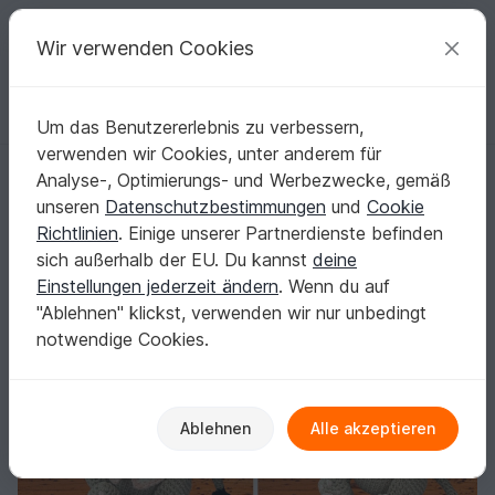
C
razy
P
atterns
Deine kreativen Ideen
Wir verwenden Cookies
Um das Benutzererlebnis zu verbessern,
Deutsch | € (EUR)
einloggen
Kostenlos registrieren
verwenden wir Cookies, unter anderem für
Riesenohr-Springmaus Dipdip Häkelanleitung
Startseite
Häkeln
Amigurumi
Mäuse & Ratten
Analyse-, Optimierungs- und Werbezwecke, gemäß
Riesenohr-Springmaus Dipdip Häkelanleitung
unseren
Datenschutzbestimmungen
und
Cookie
Richtlinien
. Einige unserer Partnerdienste befinden
sich außerhalb der EU. Du kannst
deine
Einstellungen jederzeit ändern
. Wenn du auf
"Ablehnen" klickst, verwenden wir nur unbedingt
notwendige Cookies.
Ablehnen
Alle akzeptieren