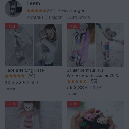
Leem
2711 Bewertungen
Kontakt
|
Folgen
|
Zum Store
-10%
-10%
Häkelanleitung Hase
Schlenkermaus aus
Wollresten. Glückstier 2020!
(89)
(55)
ab
3,33 €
3,90 €
ab
3,33 €
3,90 €
Leem
Leem
-10%
-10%