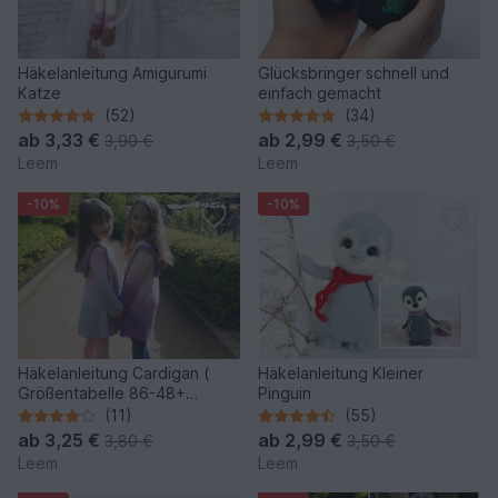
Häkelanleitung Amigurumi
Glücksbringer schnell und
Katze
einfach gemacht
(52)
(34)
ab
3,33 €
ab
2,99 €
3,90 €
3,50 €
Leem
Leem
-10%
-10%
Häkelanleitung Cardigan (
Häkelanleitung Kleiner
Größentabelle 86-48+
Pinguin
Häkelschrift)
(11)
(55)
ab
3,25 €
ab
2,99 €
3,80 €
3,50 €
Leem
Leem