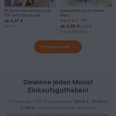
P6 Ratte Häkelanleitung als
Häkelanleitung die kleine
PDF auf Englisch und
Maus
Deutsch.
ab
4,47 €
(15)
ab
4,68 €
Opion
8,21 €
Colorfuldreams
Entdecke mehr
Gewinne jeden Monat
Einkaufsguthaben!
42 Gewinne / 300 € Gesamtwert:
30×5 €
,
10×10 €
,
2×25 €
– einfach Newsletter aktivieren.
Kein Kauf nötig. Abmeldung jederzeit. Gewinne in Form von