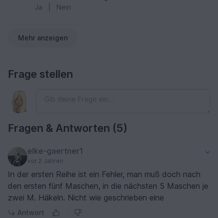
Ja
|
Nein
verwendet. Der Hals wird bei dieser Grösse
leider etwas instabil, das stört aber nicht. Sitzen
und liegen kann die Maus trotzdem und beim
Mehr anzeigen
Herumtragen durch das beschenkte Kind wird
sie sowieso immer mit dem Hals unter den Arm
des Kindes geklemmt.
Frage stellen
Fragen & Antworten (5)
elke-gaertner1
vor 2 Jahren
In der ersten Reihe ist ein Fehler, man muß doch nach
den ersten fünf Maschen, in die nächsten 5 Maschen je
zwei M. Häkeln. Nicht wie geschrieben eine
Antwort