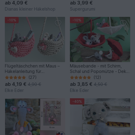
ab
4,09 €
ab
3,99 €
Dianas kleiner Häkelshop
Supergurumi
-10%
-10%
Flügeltäschchen mit Maus –
Mäusebande - mit Schirm,
Häkelanleitung für
Schal und Popomütze - Deko,
Weihnachten, Geschenke &
Baumschmuck
(27)
(12)
Deko
ab
4,19 €
ab
3,85 €
4,90 €
4,50 €
Elke Eder
Elke Eder
-40%