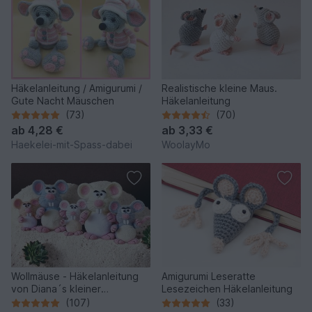
Häkelanleitung / Amigurumi /
Realistische kleine Maus.
Gute Nacht Mäuschen
Häkelanleitung
(73)
(70)
ab
4,28 €
ab
3,33 €
Haekelei-mit-Spass-dabei
WoolayMo
Wollmäuse - Häkelanleitung
Amigurumi Leseratte
von Diana´s kleiner
Lesezeichen Häkelanleitung
Häkelshop
(107)
(33)