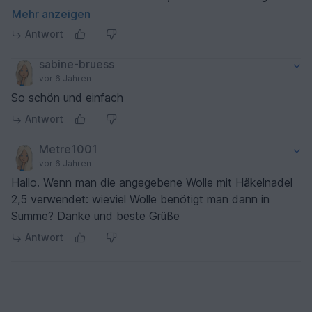
100 % befolgt. Alles geklappt, auch wenn mühevoll. Mein
Mehr anzeigen
bisher anspruchsvollstes Projekt.
Antwort
sabine-bruess
vor 6 Jahren
So schön und einfach
Antwort
Metre1001
vor 6 Jahren
Hallo. Wenn man die angegebene Wolle mit Häkelnadel
2,5 verwendet: wieviel Wolle benötigt man dann in
Summe? Danke und beste Grüße
Antwort