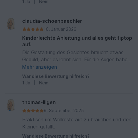
1
Ja
|
Nein
claudia-schoenbaechler
10. Januar 2026
Kinderleichte Anleitung und alles geht tiptop
auf.
Die Gestaltung des Gesichtes braucht etwas
Geduld, aber es lohnt sich. Für die Augen habe
ich runde durchbohrte Holzperlen verwendet die
Mehr anzeigen
ich fest angenäht habe, statt Augen zum
War diese Bewertung hilfreich?
Anleimen wie in der Beschreibung. Ich habe
1
Ja
|
Nein
etwa 350gr eines Mischgarns, das eigentlich ein
Set für einen Loopschaal war, verbraucht.
Lauflänge 150m pro 100Gr und Häkelnadel Nr. 4.
thomas-illgen
Die Maus wurde 72cm gross. Durch das dickere
9. September 2025
Garn gab es an den Füssen der Maus etwas
Praktisch um Wollreste auf zu brauchen und den
grosse Zwischenräume beim Abnehmen. Damit
Kleinen gefällt.
keine Füllwatte raus kommt, habe ich eine billige
War diese Bewertung hilfreich?
Damenstrumpfhose als Hülle für die Stopfwatte