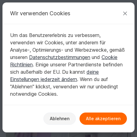
C
razy
P
atterns
Deine kreativen Ideen
Wir verwenden Cookies
Um das Benutzererlebnis zu verbessern,
Deutsch | € (EUR)
einloggen
Kostenlos registrieren
verwenden wir Cookies, unter anderem für
Schlenkermaus aus Wollresten. Glückstier 2020!
Startseite
Häkeln
Amigurumi
Mäuse & Ratten
Analyse-, Optimierungs- und Werbezwecke, gemäß
Schlenkermaus aus Wollresten. Glückstier
unseren
Datenschutzbestimmungen
und
Cookie
2020!
Richtlinien
. Einige unserer Partnerdienste befinden
sich außerhalb der EU. Du kannst
deine
Einstellungen jederzeit ändern
. Wenn du auf
"Ablehnen" klickst, verwenden wir nur unbedingt
notwendige Cookies.
Ablehnen
Alle akzeptieren