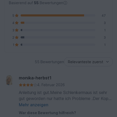
Basierend auf
55
Bewertungen
5
47
4
3
3
1
2
3
1
1
55 Bewertungen
monika-herbst1
4. Februar 2026
Anleitung ist gut.Meine Schlenkermaus ist sehr
gut geworden nur hatte ich Probleme .Der Kopf
ist bei mir sehr wacklig
Mehr anzeigen
War diese Bewertung hilfreich?