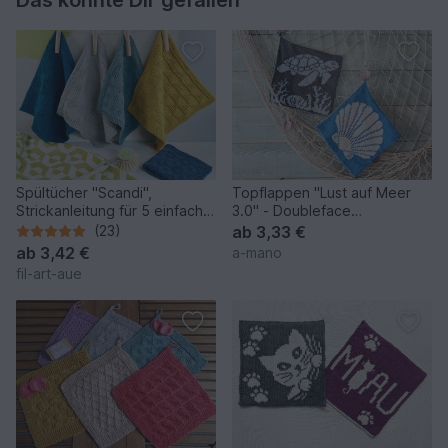
Das könnte Dir gefallen
Spültücher "Scandi",
Topflappen "Lust auf Meer
Strickanleitung für 5 einfache
3.0" - Doubleface
Muster
Strickanleitung
(23)
ab
3,33 €
ab
3,42 €
a-mano
fil-art-aue