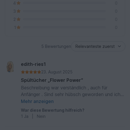
4
0
3
0
2
0
1
0
5 Bewertungen
edith-ries1
23. August 2025
Spültücher „Flower Power“
Beschreibung war verständlich , auch für
Anfänger . Sind sehr hübsch geworden und ich
hab meine Freude
Mehr anzeigen
War diese Bewertung hilfreich?
1
Ja
|
Nein