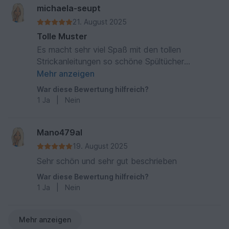
michaela-seupt
21. August 2025
Tolle Muster
Es macht sehr viel Spaß mit den tollen
Strickanleitungen so schöne Spültücher
herzustellen. Ich verschenke sie sehr gerne.
Mehr anzeigen
War diese Bewertung hilfreich?
1
Ja
|
Nein
Mano479al
19. August 2025
Sehr schön und sehr gut beschrieben
War diese Bewertung hilfreich?
1
Ja
|
Nein
Mehr anzeigen