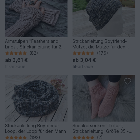
Armstulpen "Feathers and
Strickanleitung Boyfriend-
Lines", Strickanleitung für 2
Mütze, die Mütze für den
Größen
Mann, Einheitsgrösse
(82)
(176)
ab
3,61 €
ab
3,04 €
fil-art-aue
fil-art-aue
Strickanleitung Boyfriend-
Sneakersocken "Tulips",
Loop, der Loop für den Mann
Strickanleitung, Größe 35 -
42
(192)
(2)