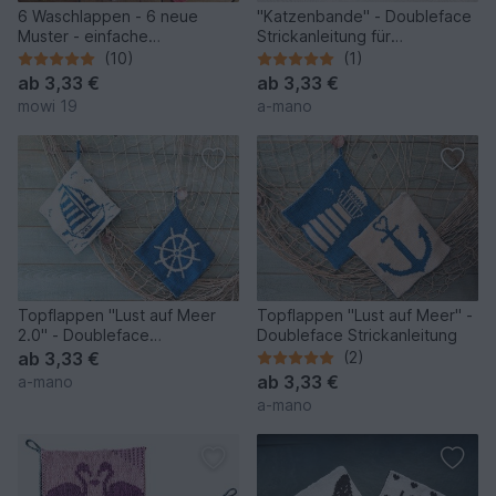
6 Waschlappen - 6 neue
"Katzenbande" - Doubleface
Muster - einfache
Strickanleitung für
Strickanleitung
Topflappen, Spültücher
(10)
(1)
ab
3,33 €
ab
3,33 €
mowi 19
a-mano
Topflappen "Lust auf Meer
Topflappen "Lust auf Meer" -
2.0" - Doubleface
Doubleface Strickanleitung
Strickanleitung
ab
3,33 €
(2)
ab
3,33 €
a-mano
a-mano