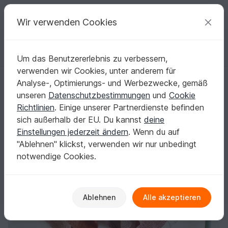
C
razy
P
atterns
Deine kreativen Ideen
Wir verwenden Cookies
Um das Benutzererlebnis zu verbessern,
Deutsch | € (EUR)
einloggen
Kostenlos registrieren
verwenden wir Cookies, unter anderem für
Spültücher Set "Flower Power", Strickanleitung für 4 einfache Muster
Startseite
Stricken
Haus & Deko
Topflappen
Analyse-, Optimierungs- und Werbezwecke, gemäß
Spültücher Set "Flower Power", Strickanleitung
unseren
Datenschutzbestimmungen
und
Cookie
für 4 einfache Muster
Richtlinien
. Einige unserer Partnerdienste befinden
sich außerhalb der EU. Du kannst
deine
Einstellungen jederzeit ändern
. Wenn du auf
"Ablehnen" klickst, verwenden wir nur unbedingt
notwendige Cookies.
Ablehnen
Alle akzeptieren