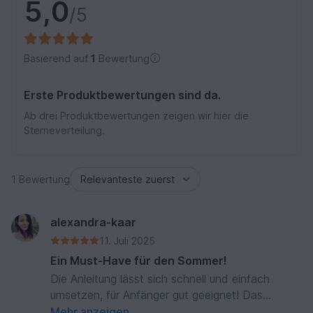
5,0
/5
Basierend auf
1
Bewertung
Erste Produktbewertungen sind da.
Ab drei Produktbewertungen zeigen wir hier die
Sterneverteilung.
1 Bewertung
alexandra-kaar
11. Juli 2025
Ein Must-Have für den Sommer!
Die Anleitung lässt sich schnell und einfach
umsetzen, für Anfänger gut geeignet! Das
Ergebnis ist fantastisch - man sieht gar nicht,
Mehr anzeigen