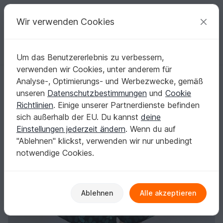
C
razy
P
atterns
Deine kreativen Ideen
Wir verwenden Cookies
Um das Benutzererlebnis zu verbessern,
Deutsch | € (EUR)
einloggen
Kostenlos registrieren
verwenden wir Cookies, unter anderem für
E-Book Rose XS-XL
Startseite
Nähen
Damen
Röcke
Analyse-, Optimierungs- und Werbezwecke, gemäß
E-Book Rose XS-XL
unseren
Datenschutzbestimmungen
und
Cookie
Richtlinien
. Einige unserer Partnerdienste befinden
sich außerhalb der EU. Du kannst
deine
Einstellungen jederzeit ändern
. Wenn du auf
"Ablehnen" klickst, verwenden wir nur unbedingt
notwendige Cookies.
Ablehnen
Alle akzeptieren