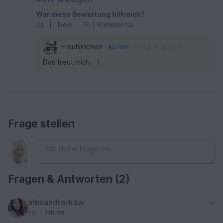
dass es kein Rock ist! Ich habe aus diesem
War diese Bewertung hilfreich?
Schnittmuster schon 2 Hosenröcke mit
Ja
|
Nein
1 Kommentar
Bündchen und Gummizug genäht, sowie einen
Jumpsuit - hierzu wurde ein einfaches Trägertop
•
FrauNinchen
vor 1 Jahren
AUTOR
gedehnt an den Bund des Rockes angenäht!
Das freut mich :-)
Frage stellen
Fragen & Antworten (2)
alexandra-kaar
vor 1 Jahren