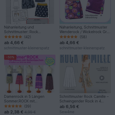
Nähanleitung und
Nähanleitung, Schnittmuster
Schnittmuster: Rock
Wenderock / Wickelrock Gr.
"ruckzuck" Gr. 36 - 44/46
36-44
(42)
(58)
ab
4,66 €
ab
4,66 €
schnittmuster-kleinerspatz
schnittmuster-kleinerspatz
-50%
Damenrock in 5 Längen
Schnittmuster Rock Camille –
Sommer.ROCK mit
Schwingender Rock in 4
Seitentaschen in 9 Größen
Längen | Gr. 34–48 (PDF
(39)
ab
6,56 €
Nähanleitung mit
ab
2,38 €
Sew4me
4,99 €
Schnittmuster von