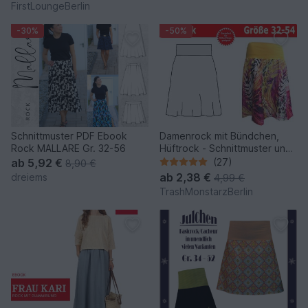
FirstLoungeBerlin
firstloungeberlin
-30%
-50%
Schnittmuster PDF Ebook
Damenrock mit Bündchen,
Rock MALLARE Gr. 32-56
Hüftrock - Schnittmuster und
Nähanleitung
ab
5,92 €
(27)
8,90 €
ab
2,38 €
dreiems
4,99 €
TrashMonstarzBerlin