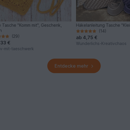
e Tasche "Komm mit", Geschenk,
Häkelanleitung Tasche "Kle
n
(14)
(29)
ab
4,75 €
,33 €
Wunderlichs-Kreativchaos
iv-mit-taeschwerk
Entdecke mehr