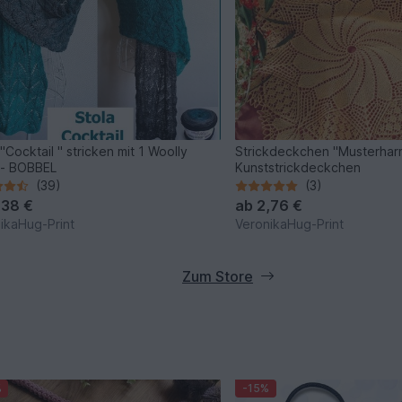
"Cocktail " stricken mit 1 Woolly
Strickdeckchen "Musterhar
 - BOBBEL
Kunststrickdeckchen
(39)
(3)
,38 €
ab
2,76 €
ikaHug-Print
VeronikaHug-Print
Zum Store
%
-15%