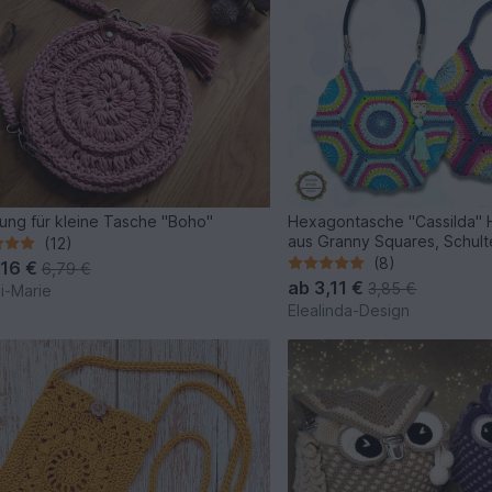
tung für kleine Tasche "Boho"
Hexagontasche "Cassilda" 
aus Granny Squares, Schul
(12)
(8)
,16 €
6,79 €
ab
3,11 €
3,85 €
i-Marie
Elealinda-Design