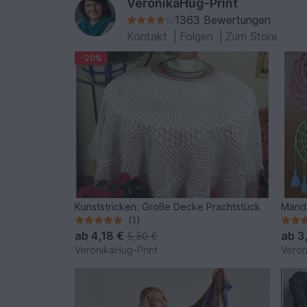
VeronikaHug-Print
1363 Bewertungen
Kontakt
|
Folgen
|
Zum Store
-20%
Kunststricken: Große Decke Prachtstück
Manda
(1)
ab
4,18 €
ab
3
5,50 €
VeronikaHug-Print
Veron