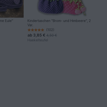
ine Eule"
Kindertaschen "Brom- und Himbeere", 2
Var.
(102)
ab
3,85 €
4,50 €
Haekelteufel