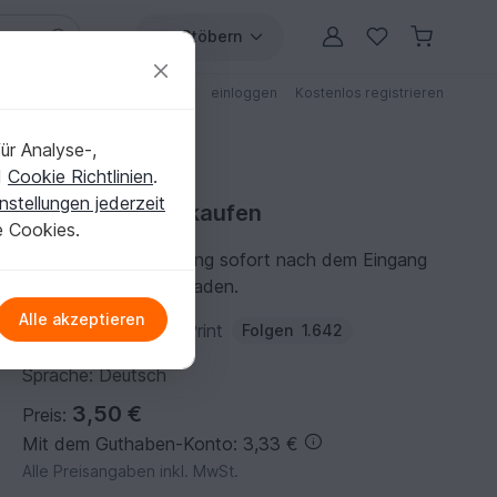
Stöbern
ungen
Anleitungen mit Rabatt
einloggen
Kostenlos registrieren
ür Analyse-,
d
Cookie Richtlinien
.
nstellungen jederzeit
Häkelanleitung kaufen
e Cookies.
Du kannst die Anleitung sofort nach dem Eingang
der Zahlung herunterladen.
Alle akzeptieren
Autor:
VeronikaHug-Print
Folgen
1.642
Sprache: Deutsch
3,50 €
Preis:
Mit dem Guthaben-Konto: 3,33 €
Alle Preisangaben inkl. MwSt.