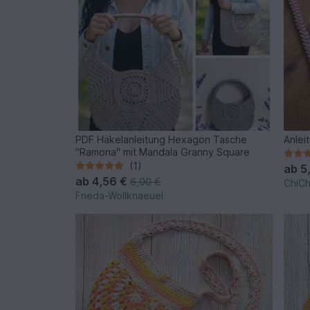
PDF Häkelanleitung Hexagon Tasche
Anlei
"Ramona" mit Mandala Granny Square
(1)
ab
5
ab
4,56 €
6,00 €
ChiCh
Frieda-Wollknaeuel