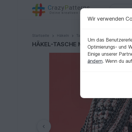
C
razy
P
atterns
Deine kreativen Ideen
Wir verwenden Co
HÄKEL-TASCHE MONI
Startseite
Häkeln
Taschen
Umhängetaschen
Um das Benutzererle
HÄKEL-TASCHE MONI
Optimierungs- und 
Einige unserer Part
ändern
. Wenn du auf