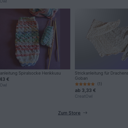
tOwl
kanleitung Spiralsocke Herikkusu
Strickanleitung für Drache
Goban
,43 €
(1)
tOwl
ab
3,33 €
CreatOwl
Zum Store