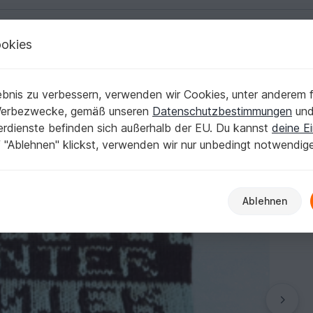
okies
Deutsch | € (EUR)
Kostenlose Anleit
verwechselbarem Look
bnis zu verbessern, verwenden wir Cookies, unter anderem f
/ Stirnband mit unverwechselbarem Look
Werbezwecke, gemäß unseren
Datenschutzbestimmungen
un
nerdienste befinden sich außerhalb der EU. Du kannst
deine Ei
 "Ablehnen" klickst, verwenden wir nur unbedingt notwendig
Ablehnen