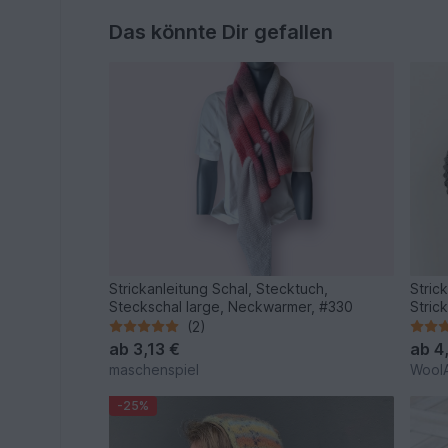
Das könnte Dir gefallen
Strickanleitung Schal, Stecktuch,
Stric
Steckschal large, Neckwarmer, #330
Stric
(2)
ab
3,13 €
ab
4
maschenspiel
WoolA
-25%