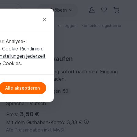
Stöbern
ungen
Anleitungen mit Rabatt
einloggen
Kostenlos registrieren
ür Analyse-,
d
Cookie Richtlinien
.
nstellungen jederzeit
Strickanleitung kaufen
e Cookies.
Du kannst die Anleitung sofort nach dem Eingang
der Zahlung herunterladen.
Alle akzeptieren
Autor:
CreatOwl
Folgen
50
Sprache: Deutsch
3,50 €
Preis:
Mit dem Guthaben-Konto: 3,33 €
Alle Preisangaben inkl. MwSt.