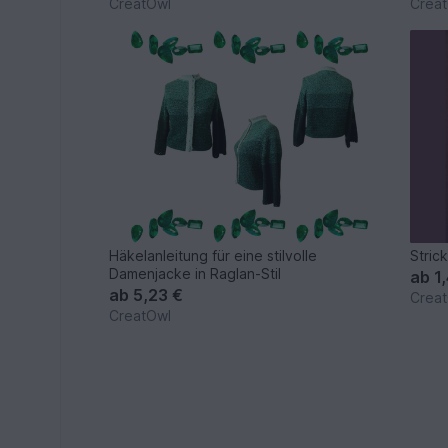
CreatOwl
Crea
Häkelanleitung für eine stilvolle
Stric
Damenjacke in Raglan-Stil
ab
1
ab
5,23 €
Crea
CreatOwl