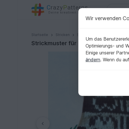
C
razy
P
atterns
Deine kreativen Ideen
Wir verwenden Co
Strickmuster für Touki Halssocke / Stirnband mit un
Startseite
Stricken
Schals
Loops
Um das Benutzererle
Strickmuster für Touki Halssocke 
Optimierungs- und 
Einige unserer Part
ändern
. Wenn du auf