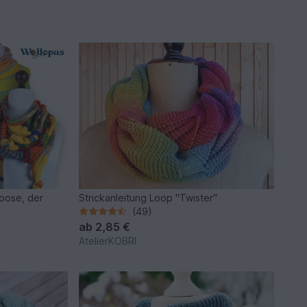
oose, der
Strickanleitung Loop "Twister"
(49)
ab
2,85 €
AtelierKOBRI