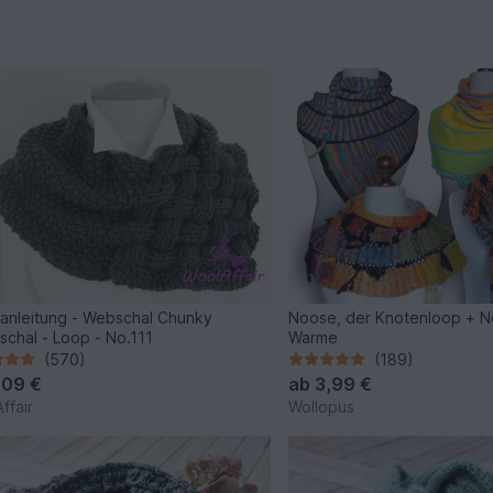
kanleitung - Webschal Chunky
Noose, der Knotenloop + N
kschal - Loop - No.111
Warme
(570)
(189)
,09 €
ab
3,99 €
ffair
Wollopus