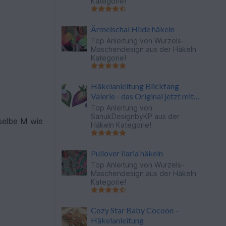
Kategorie!
Ärmelschal Hilde häkeln
Top Anleitung von
Wurzels-
Maschendesign
aus der Häkeln
Kategorie!
Häkelanleitung Blickfang
Valerie - das Original jetzt mit
Video
Top Anleitung von
SanukDesignbyKP
aus der
selbe M wie
Häkeln Kategorie!
Pullover Ilaria häkeln
Top Anleitung von
Wurzels-
Maschendesign
aus der Häkeln
Kategorie!
Cozy Star Baby Cocoon –
Häkelanleitung