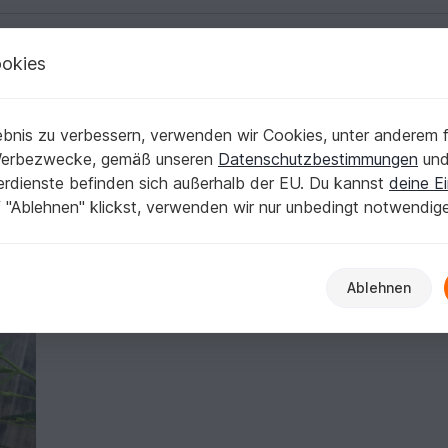
okies
Deutsch | € (EUR)
Kostenlose Anleit
bnis zu verbessern, verwenden wir Cookies, unter anderem f
en häkeln
Werbezwecke, gemäß unseren
Datenschutzbestimmungen
un
nerdienste befinden sich außerhalb der EU. Du kannst
deine Ei
iträge
Store
 "Ablehnen" klickst, verwenden wir nur unbedingt notwendig
en
Ablehnen