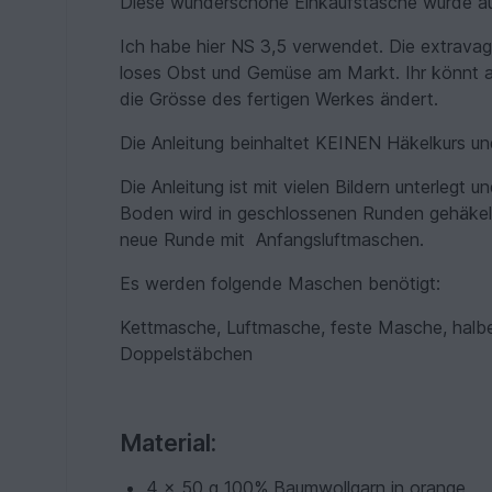
Diese wunderschöne Einkaufstasche wurde au
Ich habe hier NS 3,5 verwendet. Die extravaga
loses Obst und Gemüse am Markt. Ihr könnt a
die Grösse des fertigen Werkes ändert.
Die Anleitung beinhaltet KEINEN Häkelkurs un
Die Anleitung ist mit vielen Bildern unterlegt
Boden wird in geschlossenen Runden gehäkelt
neue Runde mit Anfangsluftmaschen.
Es werden folgende Maschen benötigt:
Kettmasche, Luftmasche, feste Masche, hal
Doppelstäbchen
Material:
4 x 50 g 100% Baumwollgarn in orange