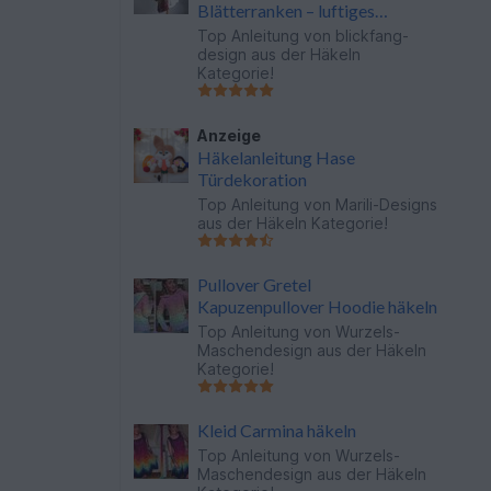
Blätterranken – luftiges
Häkeltuch im Farbverlauf
Top Anleitung von
blickfang-
design
aus der Häkeln
Kategorie!
Anzeige
Häkelanleitung Hase
Türdekoration
Top Anleitung von
Marili-Designs
aus der Häkeln Kategorie!
Pullover Gretel
Kapuzenpullover Hoodie häkeln
Top Anleitung von
Wurzels-
Maschendesign
aus der Häkeln
Kategorie!
Kleid Carmina häkeln
Top Anleitung von
Wurzels-
Maschendesign
aus der Häkeln