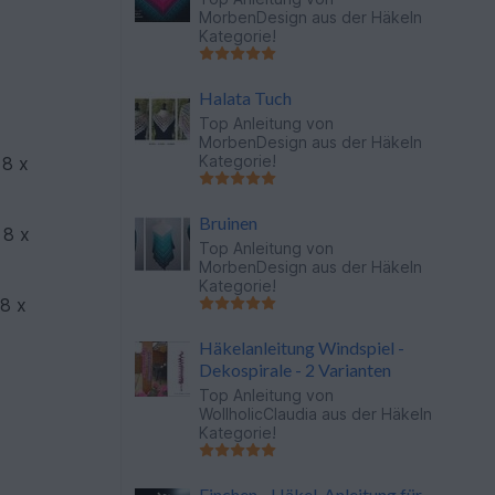
MorbenDesign
aus der Häkeln
Kategorie!
Halata Tuch
Top Anleitung von
MorbenDesign
aus der Häkeln
Kategorie!
 8 x
Bruinen
 8 x
Top Anleitung von
MorbenDesign
aus der Häkeln
Kategorie!
 8 x
Häkelanleitung Windspiel -
Dekospirale - 2 Varianten
Top Anleitung von
WollholicClaudia
aus der Häkeln
Kategorie!
Finchen - Häkel-Anleitung für