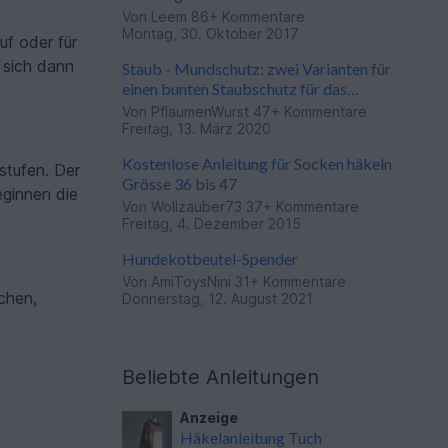
Von
Leem
86+ Kommentare
Montag, 30. Oktober 2017
uf oder für
 sich dann
Staub - Mundschutz: zwei Varianten für
einen bunten Staubschutz für das
Gesicht: waschbar und nachhaltig!
Von
PflaumenWurst
47+ Kommentare
Freitag, 13. März 2020
Kostenlose Anleitung für Socken häkeln
stufen. Der
Grösse 36 bis 47
eginnen die
Von
Wollzauber73
37+ Kommentare
Freitag, 4. Dezember 2015
Hundekotbeutel-Spender
Von
AmiToysNini
31+ Kommentare
chen,
Donnerstag, 12. August 2021
Beliebte Anleitungen
Anzeige
Häkelanleitung Tuch