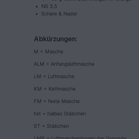
NS 3,5
Schere & Nadel
Abkürzungen:
M = Masche
ALM = Anfangsluftmasche
LM = Luftmasche
KM = Kettmasche
FM = feste Masche
hst = halbes Stäbchen
ST = Stäbchen
LMB = Luftmaschenbogen der Vorrunde