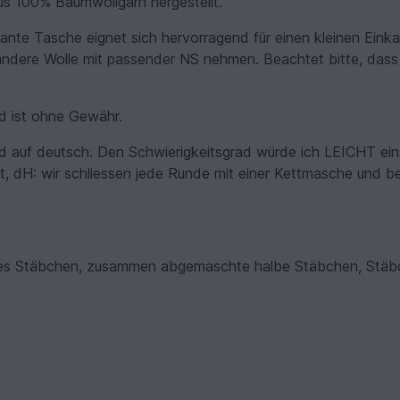
s 100% Baumwollgarn hergestellt.
nte Tasche eignet sich hervorragend für einen kleinen Einka
ndere Wolle mit passender NS nehmen. Beachtet bitte, dass
d ist ohne Gewähr.
 und auf deutsch. Den Schwierigkeitsgrad würde ich LEICHT ein
, dH: wir schliessen jede Runde mit einer Kettmasche und b
bes Stäbchen, zusammen abgemaschte halbe Stäbchen, Stäb