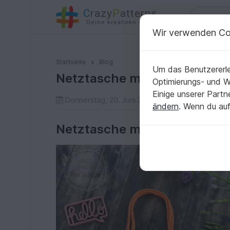
C
razy
P
atterns
Deine kreativen Ideen
Wir verwenden Co
Netztasche mit Windradboden häkeln
Startseite
Blog
Um das Benutzererle
Netztasche mit Windradbod
Optimierungs- und 
Einige unserer Part
Donnerstag, 20. Juni 2019
MaCaStyle
Be
ändern
. Wenn du auf
Netztasche mit Windradbod