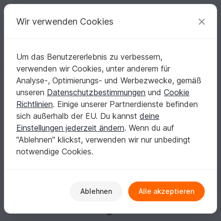
C
razy
P
atterns
Deine kreativen Ideen
Wir verwenden Cookies
Um das Benutzererlebnis zu verbessern,
Deutsch | € (EUR)
einloggen
Kostenlos registrieren
verwenden wir Cookies, unter anderem für
strickfee61
Analyse-, Optimierungs- und Werbezwecke, gemäß
unseren
Datenschutzbestimmungen
und
Cookie
Richtlinien
. Einige unserer Partnerdienste befinden
Keine Informationen vorhanden
sich außerhalb der EU. Du kannst
deine
Einstellungen jederzeit ändern
. Wenn du auf
"Ablehnen" klickst, verwenden wir nur unbedingt
notwendige Cookies.
Gewinne jeden Monat
Ablehnen
Alle akzeptieren
Einkaufsguthaben!