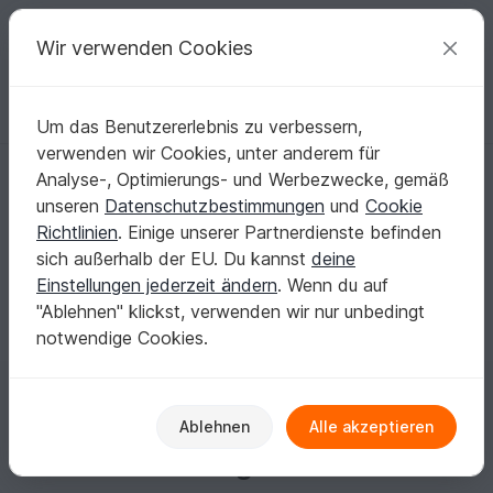
C
razy
P
atterns
Deine kreativen Ideen
Wir verwenden Cookies
Um das Benutzererlebnis zu verbessern,
Deutsch | € (EUR)
einloggen
Kostenlos registrieren
verwenden wir Cookies, unter anderem für
nelly-peter
Analyse-, Optimierungs- und Werbezwecke, gemäß
unseren
Datenschutzbestimmungen
und
Cookie
Richtlinien
. Einige unserer Partnerdienste befinden
Keine Informationen vorhanden
sich außerhalb der EU. Du kannst
deine
Einstellungen jederzeit ändern
. Wenn du auf
"Ablehnen" klickst, verwenden wir nur unbedingt
notwendige Cookies.
Gewinne jeden Monat
Ablehnen
Alle akzeptieren
Einkaufsguthaben!