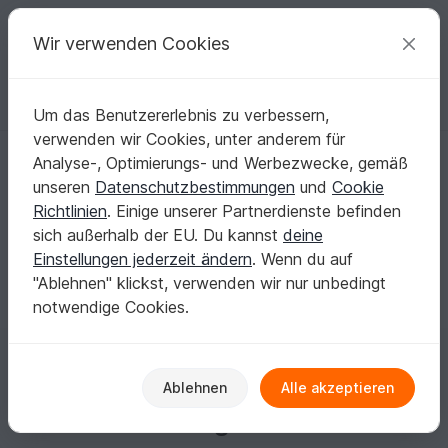
C
razy
P
atterns
Deine kreativen Ideen
Wir verwenden Cookies
Um das Benutzererlebnis zu verbessern,
Deutsch | € (EUR)
einloggen
Kostenlos registrieren
verwenden wir Cookies, unter anderem für
nancy-teubner
Analyse-, Optimierungs- und Werbezwecke, gemäß
unseren
Datenschutzbestimmungen
und
Cookie
Richtlinien
. Einige unserer Partnerdienste befinden
Keine Informationen vorhanden
sich außerhalb der EU. Du kannst
deine
Einstellungen jederzeit ändern
. Wenn du auf
"Ablehnen" klickst, verwenden wir nur unbedingt
notwendige Cookies.
Gewinne jeden Monat
Ablehnen
Alle akzeptieren
Einkaufsguthaben!