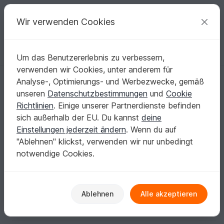
C
razy
P
atterns
Deine kreativen Ideen
Wir verwenden Cookies
Um das Benutzererlebnis zu verbessern,
Deutsch | € (EUR)
einloggen
Kostenlos registrieren
verwenden wir Cookies, unter anderem für
mukgmbh3
Analyse-, Optimierungs- und Werbezwecke, gemäß
unseren
Datenschutzbestimmungen
und
Cookie
Richtlinien
. Einige unserer Partnerdienste befinden
Strickmaschine
sich außerhalb der EU. Du kannst
deine
Einstellungen jederzeit ändern
. Wenn du auf
Stricke, häkle, nähe und informiere mich gerne über
"Ablehnen" klickst, verwenden wir nur unbedingt
alles was mit Handarbeiten zu tun hat.
notwendige Cookies.
Ablehnen
Alle akzeptieren