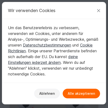
C
razy
P
atterns
Deine kreativen Ideen
Wir verwenden Cookies
Um das Benutzererlebnis zu verbessern,
Deutsch | € (EUR)
einloggen
Kostenlos registrieren
verwenden wir Cookies, unter anderem für
Dianas kleiner Häkelshop
Analyse-, Optimierungs- und Werbezwecke, gemäß
Verifiziert
Elite Autor
52k
unseren
Datenschutzbestimmungen
und
Cookie
Richtlinien
. Einige unserer Partnerdienste befinden
3311 Bewertungen
sich außerhalb der EU. Du kannst
deine
Kontakt
|
Folgen
|
Zum Store
|
Kollektionen
Einstellungen jederzeit ändern
. Wenn du auf
"Ablehnen" klickst, verwenden wir nur unbedingt
notwendige Cookies.
Ablehnen
Alle akzeptieren