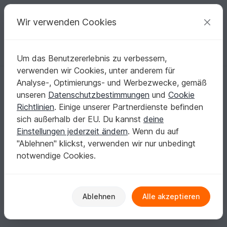
C
razy
P
atterns
Deine kreativen Ideen
Wir verwenden Cookies
Um das Benutzererlebnis zu verbessern,
Deutsch | € (EUR)
einloggen
Kostenlos registrieren
verwenden wir Cookies, unter anderem für
Flauschkonzert
Analyse-, Optimierungs- und Werbezwecke, gemäß
Verifiziert
Elite Autor
17k
unseren
Datenschutzbestimmungen
und
Cookie
Richtlinien
. Einige unserer Partnerdienste befinden
343 Bewertungen
sich außerhalb der EU. Du kannst
deine
Kontakt
|
Folgen
|
Zum Store
Einstellungen jederzeit ändern
. Wenn du auf
Keine Informationen vorhanden
"Ablehnen" klickst, verwenden wir nur unbedingt
notwendige Cookies.
Hier geht's zum Store
Ablehnen
Alle akzeptieren