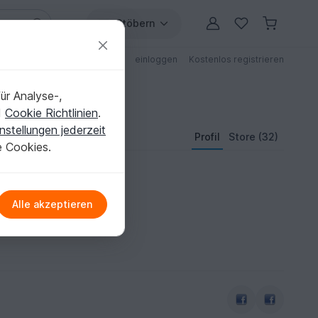
Stöbern
ungen
Anleitungen mit Rabatt
einloggen
Kostenlos registrieren
ür Analyse-,
d
Cookie Richtlinien
.
nstellungen jederzeit
Profil
Store (32)
e Cookies.
Alle akzeptieren