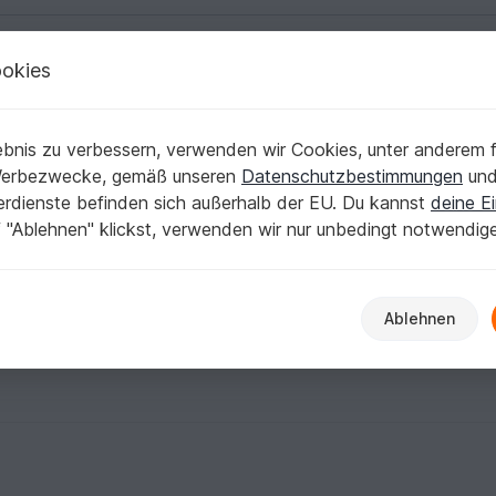
okies
Deutsch | € (EUR)
Kostenlose Anleit
10k
bnis zu verbessern, verwenden wir Cookies, unter anderem f
erifiziert
Elite Autor
10.887
Werbezwecke, gemäß unseren
Datenschutzbestimmungen
un
nerdienste befinden sich außerhalb der EU. Du kannst
deine Ei
 "Ablehnen" klickst, verwenden wir nur unbedingt notwendig
Ablehnen
98567088790