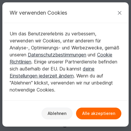
C
razy
P
atterns
Deine kreativen Ideen
Wir verwenden Cookies
Um das Benutzererlebnis zu verbessern,
Deutsch | € (EUR)
einloggen
Kostenlos registrieren
verwenden wir Cookies, unter anderem für
Chris64
Analyse-, Optimierungs- und Werbezwecke, gemäß
unseren
Datenschutzbestimmungen
und
Cookie
Richtlinien
. Einige unserer Partnerdienste befinden
Keine Informationen vorhanden
sich außerhalb der EU. Du kannst
deine
Einstellungen jederzeit ändern
. Wenn du auf
"Ablehnen" klickst, verwenden wir nur unbedingt
notwendige Cookies.
Gewinne jeden Monat
Ablehnen
Alle akzeptieren
Einkaufsguthaben!