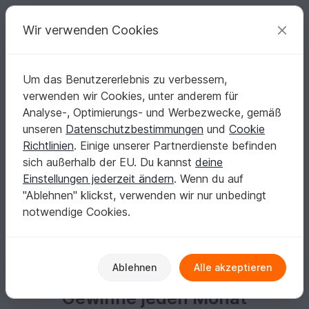
C
razy
P
atterns
Deine kreativen Ideen
Wir verwenden Cookies
Um das Benutzererlebnis zu verbessern,
Deutsch | € (EUR)
einloggen
Kostenlos registrieren
verwenden wir Cookies, unter anderem für
Bburri
Analyse-, Optimierungs- und Werbezwecke, gemäß
unseren
Datenschutzbestimmungen
und
Cookie
Richtlinien
. Einige unserer Partnerdienste befinden
Puppenmammi
sich außerhalb der EU. Du kannst
deine
Einstellungen jederzeit ändern
. Wenn du auf
Keine Informationen vorhanden
"Ablehnen" klickst, verwenden wir nur unbedingt
notwendige Cookies.
Ablehnen
Alle akzeptieren
Gewinne jeden Monat