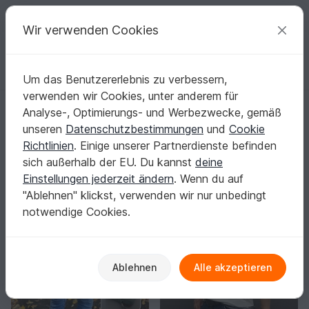
C
razy
P
atterns
Deine kreativen Ideen
Wir verwenden Cookies
Um das Benutzererlebnis zu verbessern,
Deutsch | € (EUR)
einloggen
Kostenlos registrieren
verwenden wir Cookies, unter anderem für
frauschnitte
Analyse-, Optimierungs- und Werbezwecke, gemäß
Top Autor
1k
unseren
Datenschutzbestimmungen
und
Cookie
Richtlinien
. Einige unserer Partnerdienste befinden
29 Bewertungen
sich außerhalb der EU. Du kannst
deine
Kontakt
|
Folgen
|
Einstellungen jederzeit ändern
. Wenn du auf
Sortieren / Filter
"Ablehnen" klickst, verwenden wir nur unbedingt
notwendige Cookies.
Ablehnen
Alle akzeptieren