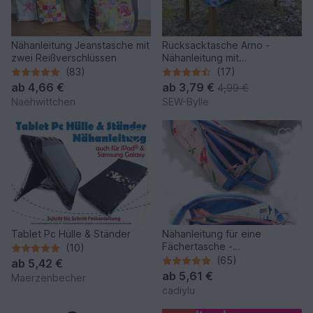
Nähanleitung Jeanstasche mit
Rucksacktasche Arno -
zwei Reißverschlüssen
Nähanleitung mit
Schnittmuster zum
(83)
(17)
Ausdrucken
ab
4,66 €
ab
3,79 €
4,99 €
Naehwittchen
SEW-Bylle
Tablet Pc Hülle & Ständer
Nähanleitung für eine
Fächertasche -
(10)
Ziehharmonikatasche
(65)
ab
5,42 €
ab
5,61 €
Maerzenbecher
cadiylu