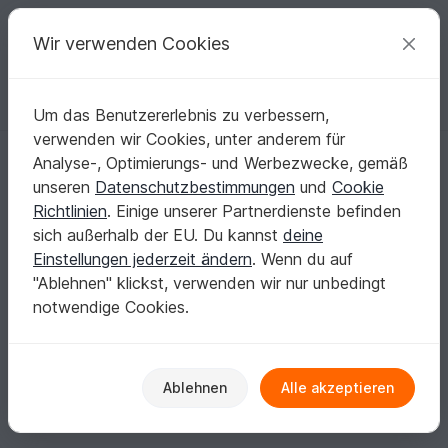
C
razy
P
atterns
Deine kreativen Ideen
Wir verwenden Cookies
Um das Benutzererlebnis zu verbessern,
Deutsch | € (EUR)
einloggen
Kostenlos registrieren
verwenden wir Cookies, unter anderem für
Maltasche Animals Fuchs
Startseite
Nähen
Taschen
Weitere Taschen
Analyse-, Optimierungs- und Werbezwecke, gemäß
Maltasche Animals Fuchs
unseren
Datenschutzbestimmungen
und
Cookie
Richtlinien
. Einige unserer Partnerdienste befinden
sich außerhalb der EU. Du kannst
deine
Einstellungen jederzeit ändern
. Wenn du auf
"Ablehnen" klickst, verwenden wir nur unbedingt
notwendige Cookies.
Ablehnen
Alle akzeptieren