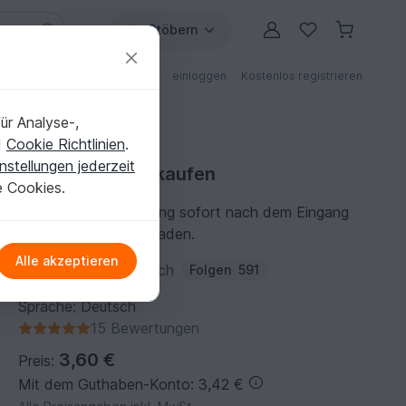
Stöbern
ungen
Anleitungen mit Rabatt
einloggen
Kostenlos registrieren
ür Analyse-,
d
Cookie Richtlinien
.
nstellungen jederzeit
Strickanleitung kaufen
e Cookies.
Du kannst die Anleitung sofort nach dem Eingang
der Zahlung herunterladen.
Alle akzeptieren
Autor:
Mein-Farbrausch
Folgen
591
Sprache: Deutsch
15 Bewertungen
3,60 €
Preis:
Mit dem Guthaben-Konto: 3,42 €