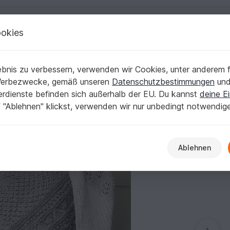
okies
Deutsch | € (EUR)
Kostenlose Anleit
ch, PDF Anleitung
bnis zu verbessern, verwenden wir Cookies, unter anderem f
mix, fast symmetrisch, PDF Anleitung
Werbezwecke, gemäß unseren
Datenschutzbestimmungen
un
nerdienste befinden sich außerhalb der EU. Du kannst
deine Ei
 "Ablehnen" klickst, verwenden wir nur unbedingt notwendig
Ablehnen