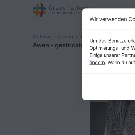
C
razy
P
atterns
Deine kreativen Ideen
Wir verwenden Co
Awen - gestricktes Tuch im Mustermix, fast symmetris
Startseite
Stricken
Tücher
Dreieckstücher
Um das Benutzererle
Awen - gestricktes Tuch im Muster
Optimierungs- und 
Einige unserer Part
ändern
. Wenn du auf