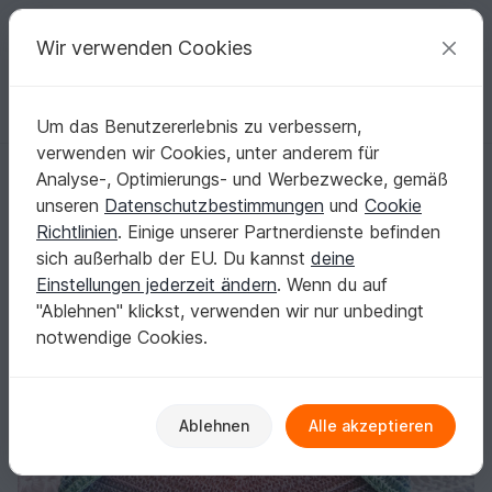
C
razy
P
atterns
Deine kreativen Ideen
Wir verwenden Cookies
Um das Benutzererlebnis zu verbessern,
Deutsch | € (EUR)
einloggen
Kostenlos registrieren
verwenden wir Cookies, unter anderem für
Häkelanleitung flaches Dreieckstuch "C'n'C - Chill and Crochet"
Startseite
Häkeln
Tücher
Dreieckstücher
Analyse-, Optimierungs- und Werbezwecke, gemäß
Häkelanleitung flaches Dreieckstuch "C'n'C -
unseren
Datenschutzbestimmungen
und
Cookie
Chill and Crochet"
Richtlinien
. Einige unserer Partnerdienste befinden
sich außerhalb der EU. Du kannst
deine
Einstellungen jederzeit ändern
. Wenn du auf
"Ablehnen" klickst, verwenden wir nur unbedingt
notwendige Cookies.
Ablehnen
Alle akzeptieren