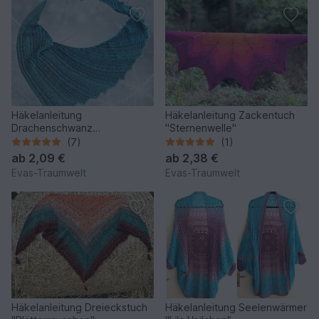
Häkelanleitung
Häkelanleitung Zackentuch
Drachenschwanz
"Sternenwelle"
"Polardrache",
(7)
(1)
asymmetrisches Tuch
ab
2,09 €
ab
2,38 €
Evas-Traumwelt
Evas-Traumwelt
Häkelanleitung Dreieckstuch
Häkelanleitung Seelenwärmer