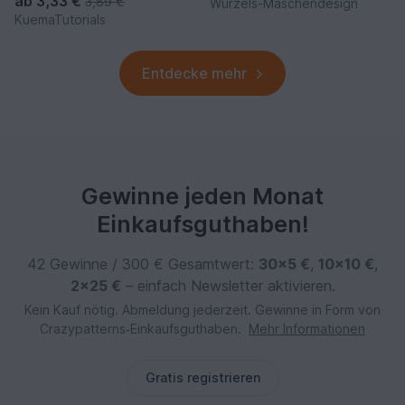
ab
3,33 €
3,89 €
Wurzels-Maschendesign
KuemaTutorials
Entdecke mehr
Gewinne jeden Monat
Einkaufsguthaben!
42 Gewinne / 300 € Gesamtwert:
30×5 €
,
10×10 €
,
2×25 €
– einfach Newsletter aktivieren.
Kein Kauf nötig. Abmeldung jederzeit. Gewinne in Form von
Crazypatterns‑Einkaufsguthaben.
Mehr Informationen
Gratis registrieren