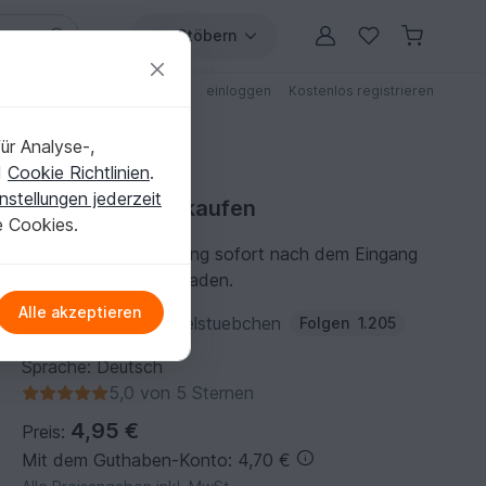
Stöbern
ungen
Anleitungen mit Rabatt
einloggen
Kostenlos registrieren
ür Analyse-,
d
Cookie Richtlinien
.
nstellungen jederzeit
Häkelanleitung kaufen
e Cookies.
Du kannst die Anleitung sofort nach dem Eingang
der Zahlung herunterladen.
Alle akzeptieren
Autor:
Yazzies-Haekelstuebchen
Folgen
1.205
Sprache: Deutsch
5,0 von 5 Sternen
4,95 €
Preis:
Mit dem Guthaben-Konto: 4,70 €