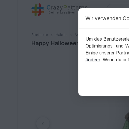
C
razy
P
atterns
Deine kreativen Ideen
Wir verwenden Co
Happy Halloween Guys - "Dr. Frankenstahl"
Startseite
Häkeln
Amigurumi
Puppen
Um das Benutzererle
Happy Halloween Guys - "Dr. Frank
Optimierungs- und 
Einige unserer Part
ändern
. Wenn du auf