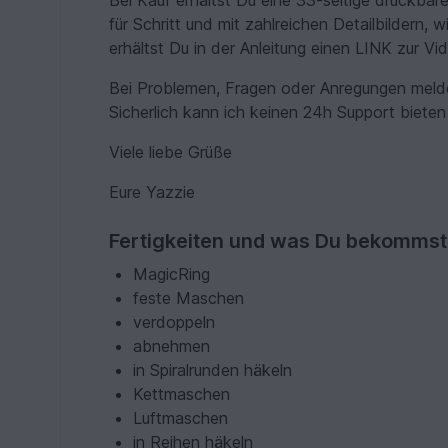
Bei Kauf erhältst Du eine 33-seitige druckbare
für Schritt und mit zahlreichen Detailbildern,
erhältst Du in der Anleitung einen LINK zur Vi
Bei Problemen, Fragen oder Anregungen meldet
Sicherlich kann ich keinen 24h Support bieten 
Viele liebe Grüße
Eure Yazzie
Fertigkeiten und was Du bekommst
MagicRing
feste Maschen
verdoppeln
abnehmen
in Spiralrunden häkeln
Kettmaschen
Luftmaschen
in Reihen häkeln