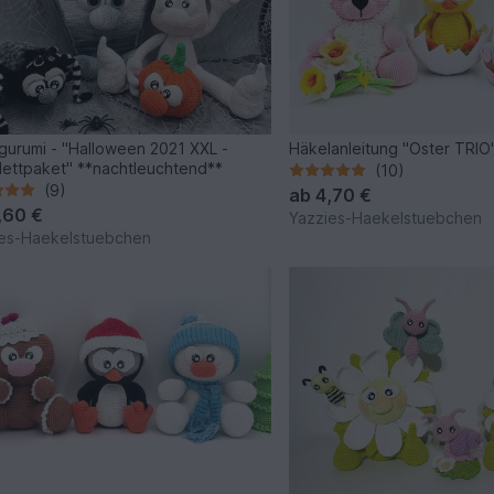
gurumi - "Halloween 2021 XXL -
Häkelanleitung "Oster TRIO
ettpaket" **nachtleuchtend**
(10)
(9)
ab
4,70 €
,60 €
Yazzies-Haekelstuebchen
es-Haekelstuebchen