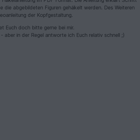
 Häkelanleitung im PDF Format. Die Anleitung erklärt Schritt
 wie die abgebildeten Figuren gehäkelt werden. Des Weiteren
deoanleitung der Kopfgestaltung.
 Euch doch bitte gerne bei mir.
- aber in der Regel antworte ich Euch relativ schnell ;)