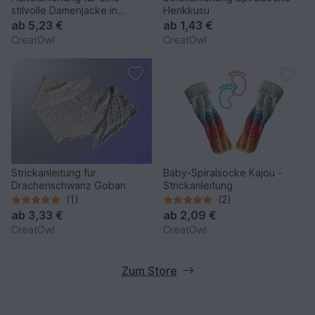
stilvolle Damenjacke in
Herikkusu
Raglan-Stil
ab
5,23 €
ab
1,43 €
CreatOwl
CreatOwl
Strickanleitung für
Baby-Spiralsocke Kajou -
Drachenschwanz Goban
Strickanleitung
(1)
(2)
ab
3,33 €
ab
2,09 €
CreatOwl
CreatOwl
Zum Store