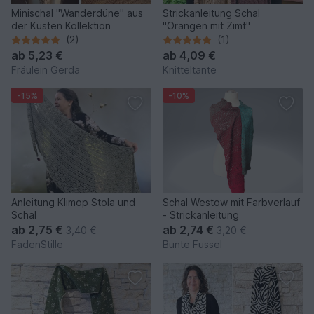
Minischal "Wanderdüne" aus
Strickanleitung Schal
der Küsten Kollektion
"Orangen mit Zimt"
(2)
(1)
ab
5,23 €
ab
4,09 €
Fräulein Gerda
Knitteltante
-15%
-10%
Anleitung Klimop Stola und
Schal Westow mit Farbverlauf
Schal
- Strickanleitung
ab
2,75 €
ab
2,74 €
3,40 €
3,20 €
FadenStille
Bunte Fussel