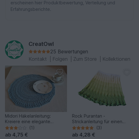
erscheinen hier Produktbewertung, Verteilung und
Erfahrungsberichte.
CreatOwl
25 Bewertungen
Kontakt
|
Folgen
|
Zum Store
|
Kollektionen
Midori Häkelanleitung:
Rock Purantan -
Kreiere eine elegante
Strickanleitung für einen
Tischdecke
vielseitigen und eleganten
(1)
(3)
Rock
ab
4,75 €
ab
4,28 €