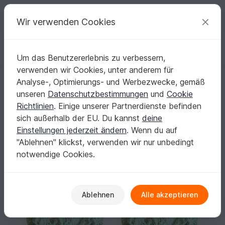
C
razy
P
atterns
Deine kreativen Ideen
Wir verwenden Cookies
Um das Benutzererlebnis zu verbessern,
Deutsch | € (EUR)
einloggen
Kostenlos registrieren
verwenden wir Cookies, unter anderem für
Strickanleitung für den trendigen Daburu Zopfschal
Startseite
Stricken
Schals
Weitere Schals
Analyse-, Optimierungs- und Werbezwecke, gemäß
Strickanleitung für den trendigen Daburu
unseren
Datenschutzbestimmungen
und
Cookie
Zopfschal
Richtlinien
. Einige unserer Partnerdienste befinden
sich außerhalb der EU. Du kannst
deine
Einstellungen jederzeit ändern
. Wenn du auf
"Ablehnen" klickst, verwenden wir nur unbedingt
notwendige Cookies.
Ablehnen
Alle akzeptieren