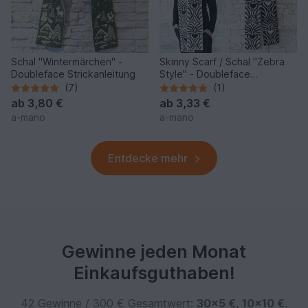
Schal "Wintermärchen" -
Skinny Scarf / Schal "Zebra
Doubleface Strickanleitung
Style" - Doubleface
Strickanleitung
(7)
(1)
ab
3,80 €
ab
3,33 €
a-mano
a-mano
Entdecke mehr
Gewinne jeden Monat
Einkaufsguthaben!
42 Gewinne / 300 € Gesamtwert:
30×5 €
,
10×10 €
,