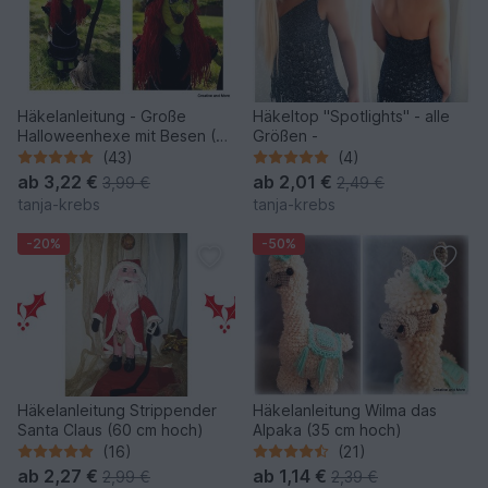
Häkelanleitung - Große
Häkeltop "Spotlights" - alle
Halloweenhexe mit Besen (80
Größen -
cm hoch)
(43)
(4)
ab
3,22 €
ab
2,01 €
3,99 €
2,49 €
tanja-krebs
tanja-krebs
-20%
-50%
Häkelanleitung Strippender
Häkelanleitung Wilma das
Santa Claus (60 cm hoch)
Alpaka (35 cm hoch)
(16)
(21)
ab
2,27 €
ab
1,14 €
2,99 €
2,39 €