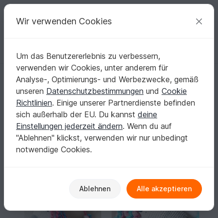
C
razy
P
atterns
Deine kreativen Ideen
Wir verwenden Cookies
Um das Benutzererlebnis zu verbessern,
Deutsch | € (EUR)
einloggen
Kostenlos registrieren
verwenden wir Cookies, unter anderem für
Häkelanleitung Einhorn-Tasche (45 x 28 cm) - PDF
Startseite
Häkeln
Taschen
Umhängetaschen
Analyse-, Optimierungs- und Werbezwecke, gemäß
Häkelanleitung Einhorn-Tasche (45 x 28 cm) -
unseren
Datenschutzbestimmungen
und
Cookie
PDF
Richtlinien
. Einige unserer Partnerdienste befinden
sich außerhalb der EU. Du kannst
deine
Einstellungen jederzeit ändern
. Wenn du auf
"Ablehnen" klickst, verwenden wir nur unbedingt
notwendige Cookies.
Ablehnen
Alle akzeptieren