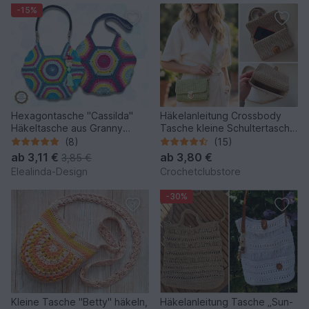
-15%
Hexagontasche "Cassilda"
Häkelanleitung Crossbody
Häkeltasche aus Granny
Tasche kleine Schultertasche
Squares, Schultertasche PDF
häkeln Mini Bag PDF
(8)
(15)
ab
3,11 €
ab
3,80 €
3,85 €
Elealinda-Design
Crochetclubstore
-30%
Kleine Tasche "Betty" häkeln,
Häkelanleitung Tasche „Sun-