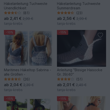
Häkelanleitung Tuchweste
Häkelanleitung Tuchweste
Unendlichkeit
Summerdream
(81)
(23)
ab
2,41 €
ab
2,56 €
2,99 €
2,99 €
tanja-krebs
tanja-krebs
-10%
-15%
Maritimes Häkeltop Sabrina -
Anleitung "Bissige Haisocke
alle Größen -
Gr. 39/40"
(26)
(51)
ab
2,04 €
ab
2,01 €
2,39 €
2,49 €
tanja-krebs
tanja-krebs
-15%
-15%