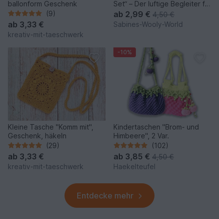
ballonform Geschenk
Set“ – Der luftige Begleiter für
Strand & Stadt
(9)
ab
2,99 €
4,50 €
ab
3,33 €
Sabines-Wooly-World
kreativ-mit-taeschwerk
-10%
Kleine Tasche "Komm mit",
Kindertaschen "Brom- und
Geschenk, häkeln
Himbeere", 2 Var.
(29)
(102)
ab
3,33 €
ab
3,85 €
4,50 €
kreativ-mit-taeschwerk
Haekelteufel
Entdecke mehr