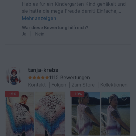
Hab es für ein Kindergarten Kind gehäkelt und
sie hatte die mega Freude damit! Einfache,
detaillierte Anleitung.
Mehr anzeigen
War diese Bewertung hilfreich?
Ja
|
Nein
tanja-krebs
1115 Bewertungen
Kontakt
|
Folgen
|
Zum Store
|
Kollektionen
-15%
-10%