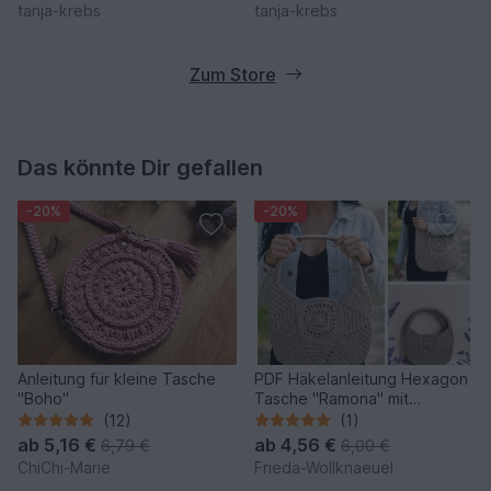
tanja-krebs
tanja-krebs
Zum Store
Das könnte Dir gefallen
-20%
-20%
Anleitung für kleine Tasche
PDF Häkelanleitung Hexagon
"Boho"
Tasche "Ramona" mit
Mandala Granny Square
(12)
(1)
ab
5,16 €
ab
4,56 €
6,79 €
6,00 €
ChiChi-Marie
Frieda-Wollknaeuel