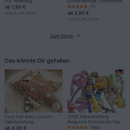
PDF-Anleitung
Schmetterlinge" Lesezeichen,
Osterdeko häkeln PDF-
ab
1,90 €
(7)
Anleitung
ab
2,85 €
schick_mit_strick
schick_mit_strick
Zum Store
Das könnte Dir gefallen
Cozy Star Baby Cocoon –
121DE Häkelanleitung
Häkelanleitung
Amigurumi Schickimicki-Hase
- PDF Pertseva CP
ab
4,28 €
(188)