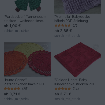
"Waldzauber" Tannenbaum
"Merinolla" Babydecke
stricken – weihnachtliche
häkeln PDF-Anleitung
Deko in 3 Größen
ab
1,90 €
(7)
ab
2,85 €
schick_mit_strick
schick_mit_strick
"bunte Sonne"
"Golden Heart" Baby-,
Platzdeckchen häkeln PDF-
Kinderdecke stricken PDF-
Anleitung
Anleitung
(25)
(14)
ab
3,71 €
ab
3,71 €
schick_mit_strick
schick_mit_strick