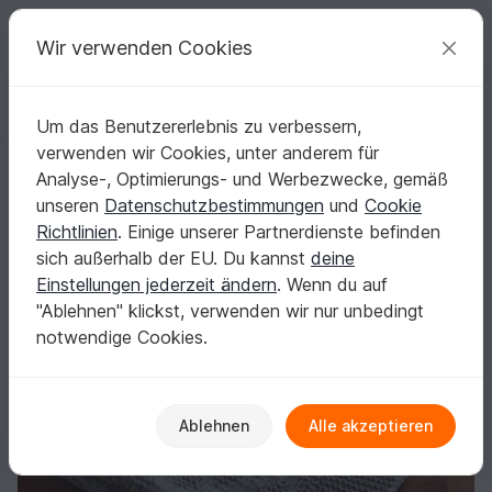
C
razy
P
atterns
Deine kreativen Ideen
Wir verwenden Cookies
Um das Benutzererlebnis zu verbessern,
Deutsch | € (EUR)
einloggen
Kostenlos registrieren
verwenden wir Cookies, unter anderem für
"Little Diamonds" Babydecke stricken PDF-Anleitung
Startseite
Häkeln
Babys
Babydecken & Säcke
Analyse-, Optimierungs- und Werbezwecke, gemäß
"Little Diamonds" Babydecke stricken PDF-
unseren
Datenschutzbestimmungen
und
Cookie
Anleitung
Richtlinien
. Einige unserer Partnerdienste befinden
sich außerhalb der EU. Du kannst
deine
Einstellungen jederzeit ändern
. Wenn du auf
"Ablehnen" klickst, verwenden wir nur unbedingt
notwendige Cookies.
Ablehnen
Alle akzeptieren