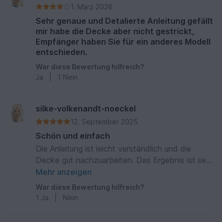
1. März 2026
Sehr genaue und Detalierte Anleitung gefällt
mir habe die Decke aber nicht gestrickt,
Empfänger haben Sie für ein anderes Modell
entschieden.
War diese Bewertung hilfreich?
Ja
|
1
Nein
silke-volkenandt-noeckel
12. September 2025
Schön und einfach
Die Anleitung ist leicht verständlich und die
Decke gut nachzuarbeiten. Das Ergebnis ist sehr
schön geworden.
Mehr anzeigen
War diese Bewertung hilfreich?
1
Ja
|
Nein