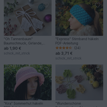
"Oh Tannenbaum"
"Express" Stirnband häkeln
Baumschmuck, Girlande,
PDF-Anleitung
Weihnachtsdeko stricken
ab
1,90 €
(24)
ab
3,71 €
schick_mit_strick
schick_mit_strick
"Kira" Sommerhut häkeln
"Wunderschöne