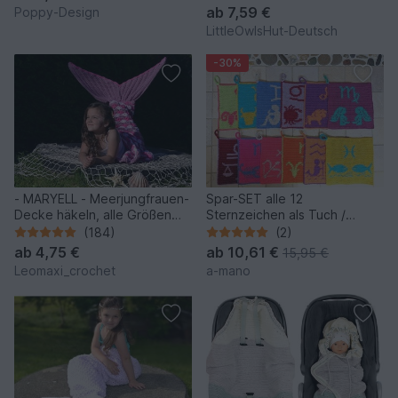
ab
7,59 €
Poppy-Design
LittleOwlsHut-Deutsch
-30%
- MARYELL - Meerjungfrauen-
Spar-SET alle 12
Decke häkeln, alle Größen
Sternzeichen als Tuch /
und 4 Muster Varianten, tolles
Topflappen - Häkelanleitung
(184)
(2)
Geschenk
ab
4,75 €
ab
10,61 €
15,95 €
Leomaxi_crochet
a-mano