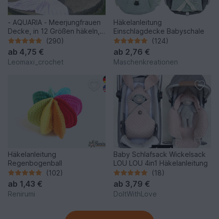
- AQUARIA - Meerjungfrauen
Häkelanleitung
Decke, in 12 Größen häkeln,
Einschlagdecke Babyschale
super für Anfänger,
(290)
(124)
Flossendecke, Meerjungfrau
ab
4,75 €
ab
2,76 €
Leomaxi_crochet
Maschenkreationen
Häkelanleitung
Baby Schlafsack Wickelsack
Regenbogenball
LOU LOU 4in1 Häkelanleitung
(102)
(18)
ab
1,43 €
ab
3,79 €
Renirumi
DoItWithLove