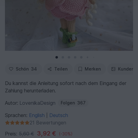
Schön
34
Teilen
Merken
Kundenfo
Du kannst die Anleitung sofort nach dem Eingang der
Zahlung herunterladen.
Autor:
LovenikaDesign
Folgen
367
Sprachen:
English
Deutsch
|
21 Bewertungen
3,92 €
Preis:
5,60 €
(-30%)