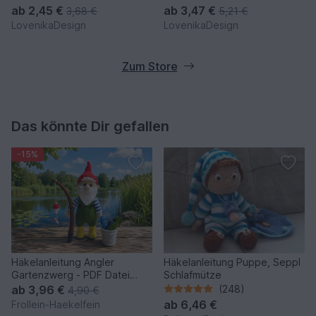
ab
2,45 €
ab
3,47 €
3,68 €
5,21 €
Mit freundlichen Grüßen,
LovenikaDesign
LovenikaDesign
Yevheniia.
Zum Store
Das könnte Dir gefallen
-15%
Häkelanleitung Angler
Häkelanleitung Puppe, Seppl
Gartenzwerg - PDF Datei
Schlafmütze
deutsch
ab
3,96 €
(248)
4,90 €
ab
6,46 €
Frollein-Haekelfein