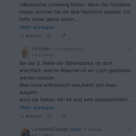
Häkelmuster schwierig finden. Wenn Sie Probleme
haben, können Sie mir eine Nachricht senden. Ich
helfe immer gerne weiter.
Das Muster wurde von Testern getestet und
Mehr anzeigen
korrigiert. Außerdem wurde es vom Übersetzer
Antwort
aus Deutschland ins Deutsche übersetzt.
Möglicherweise ist während der
forstner
LovenikaDesign
Übersetzungsphase ein Fehler aufgetreten. Aber
vor 2 Jahren
niemand hat mir jemals davon erzählt. Ich wäre
Bei der 9. Reihe der Blütenblätter ist nicht
Ihnen dankbar, wenn Sie es mir zeigen würden.
ersichtlich welche Maschen in ein Loch gearbeitet
Mit freundlichen Grüßen,
werden müssen
Yevheniia.
Man muss erfinderisch sein,damit sich dass
ausgeht
Auch die Reihen 46-49 sind sehr unübersichtlich
geschrieben
Mehr anzeigen
Ich schreibe selber Anleitungen und korrigiere
Antwort
auch solche
LovenikaDesign
Autor
forstner
vor 2 Jahren