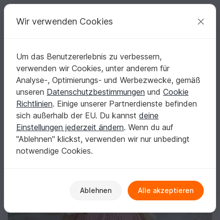
C
razy
P
atterns
Deine kreativen Ideen
Wir verwenden Cookies
Um das Benutzererlebnis zu verbessern,
Deutsch | € (EUR)
einloggen
Kostenlos registrieren
verwenden wir Cookies, unter anderem für
Häkelanleitung Puppe, Blumenfee Amigurumi
Startseite
Häkeln
Amigurumi
Puppen
Analyse-, Optimierungs- und Werbezwecke, gemäß
Häkelanleitung Puppe, Blumenfee Amigurumi
unseren
Datenschutzbestimmungen
und
Cookie
Richtlinien
. Einige unserer Partnerdienste befinden
sich außerhalb der EU. Du kannst
deine
Einstellungen jederzeit ändern
. Wenn du auf
"Ablehnen" klickst, verwenden wir nur unbedingt
notwendige Cookies.
Ablehnen
Alle akzeptieren