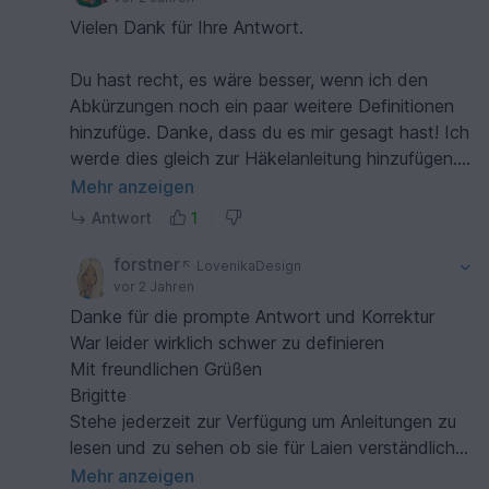
Vielen Dank für Ihre Antwort.
Du hast recht, es wäre besser, wenn ich den
Abkürzungen noch ein paar weitere Definitionen
hinzufüge. Danke, dass du es mir gesagt hast! Ich
werde dies gleich zur Häkelanleitung hinzufügen.
Mehr anzeigen
Auch ich schreibe es hier:
Antwort
1
Abkürzungen:
forstner
LovenikaDesign
STB ZUN= 2STB in eine M
vor 2 Jahren
[Grün] = Farbe in Grün ändern
Danke für die prompte Antwort und Korrektur
War leider wirklich schwer zu definieren
9: 6FM, ZUN, FM, HSTB, 2STB, STB ZUN, STB,
Mit freundlichen Grüßen
HSTB, FM, KM, FM, HSTB, 4STB, HSTB, FM,
Brigitte
KM, FM, HSTB, STB, STB ZUN, 2STB, HSTB,
Stehe jederzeit zur Verfügung um Anleitungen zu
FM, ZUN, 6FM (44)
lesen und zu sehen ob sie für Laien verständlich
bedeutet
sind
Mehr anzeigen