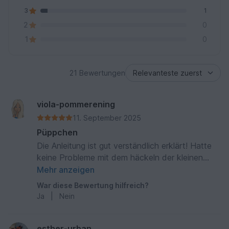
3
1
2
0
1
0
21 Bewertungen
viola-pommerening
11. September 2025
Püppchen
Die Anleitung ist gut verständlich erklärt! Hatte
keine Probleme mit dem häckeln der kleinen
Schönheit! Ging auch relativ schnell!
Mehr anzeigen
War diese Bewertung hilfreich?
Ja
|
Nein
esther-urban