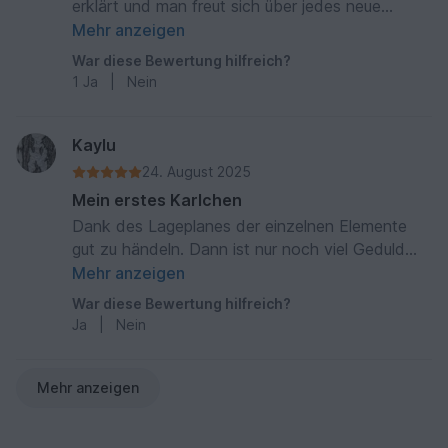
erklärt und man freut sich über jedes neue
Dreieck. Da ich es nicht ganz so schlabbrig mag
Mehr anzeigen
habe ich mir eine Schließe gekauft
War diese Bewertung hilfreich?
1
Ja
|
Nein
Kaylu
24. August 2025
Mein erstes Karlchen
Dank des Lageplanes der einzelnen Elemente
gut zu händeln. Dann ist nur noch viel Geduld
erforderlich. Aber hat viel Spaß gemacht
Mehr anzeigen
War diese Bewertung hilfreich?
Ja
|
Nein
Mehr anzeigen