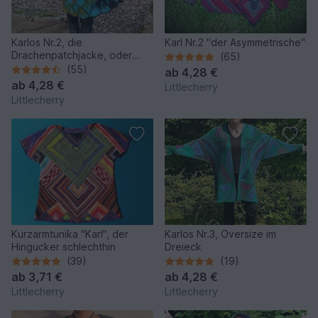
Karlos Nr.2, die
Karl Nr.2 "der Asymmetrische"
Drachenpatchjacke, oder
(65)
einfach nur WOW!
(55)
ab
4,28 €
ab
4,28 €
Littlecherry
Littlecherry
Kurzarmtunika "Karl", der
Karlos Nr.3, Oversize im
Hingucker schlechthin
Dreieck
(39)
(19)
ab
3,71 €
ab
4,28 €
Littlecherry
Littlecherry