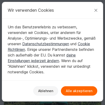
C
razy
P
atterns
Deine kreativen Ideen
Wir verwenden Cookies
Um das Benutzererlebnis zu verbessern,
Deutsch | € (EUR)
einloggen
Kostenlos registrieren
verwenden wir Cookies, unter anderem für
Karlos Nr.3, Oversize im Dreieck
Startseite
Stricken
Damen
Jacken & Westen
Analyse-, Optimierungs- und Werbezwecke, gemäß
Karlos Nr.3, Oversize im Dreieck
unseren
Datenschutzbestimmungen
und
Cookie
Richtlinien
. Einige unserer Partnerdienste befinden
sich außerhalb der EU. Du kannst
deine
Einstellungen jederzeit ändern
. Wenn du auf
"Ablehnen" klickst, verwenden wir nur unbedingt
notwendige Cookies.
Ablehnen
Alle akzeptieren