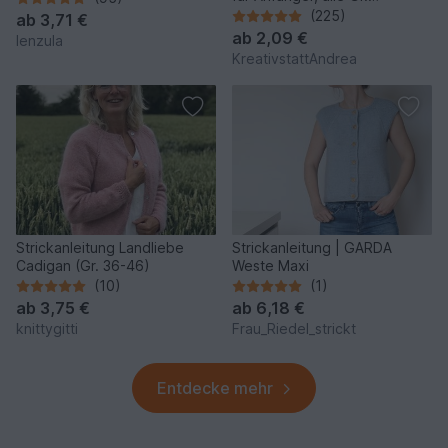
oversized - Strickanleitung
(225)
ab
3,71 €
ab
2,09 €
lenzula
KreativstattAndrea
Strickanleitung Landliebe
Strickanleitung | GARDA
Cadigan (Gr. 36-46)
Weste Maxi
(10)
(1)
ab
3,75 €
ab
6,18 €
knittygitti
Frau_Riedel_strickt
Entdecke mehr