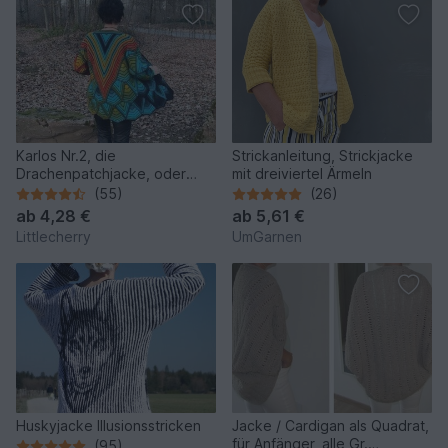
Karlos Nr.2, die
Strickanleitung, Strickjacke
Drachenpatchjacke, oder
mit dreiviertel Ärmeln
einfach nur WOW!
(55)
(26)
ab
4,28 €
ab
5,61 €
Littlecherry
UmGarnen
Huskyjacke Illusionsstricken
Jacke / Cardigan als Quadrat,
für Anfänger, alle Gr.
(95)