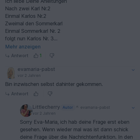
Ich liebe Deine Anleitungen
Nach zwei Karl Nr.2
Einmal Karlos Nr.2
Zweimal den Sommerkarl
Einmal Sommerkarl Nr. 2
folgt nun Karlos Nr. 3
der zwar noch nicht ganz fertig ist, aber die Anleitung
Mehr anzeigen
ist wie immer super
Antwort
1
evamaria-pabst
vor 2 Jahren
Bin inzwischen selbst dahinter gekommen.
Antwort
Littlecherry
Autor
evamaria-pabst
vor 2 Jahren
Sorry Eva-Maria, ich hab deine Frage erst eben
gesehen. Wenn wieder mal was ist dann schick
deine Frage über die Nachrichtenfunktion. In den