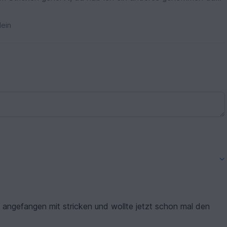
tte würde ich den Seelenwärmer gleich nochmal für eine
 man kann sich mega drin einhuscheln. Danke!
ein
angefangen mit stricken und wollte jetzt schon mal den