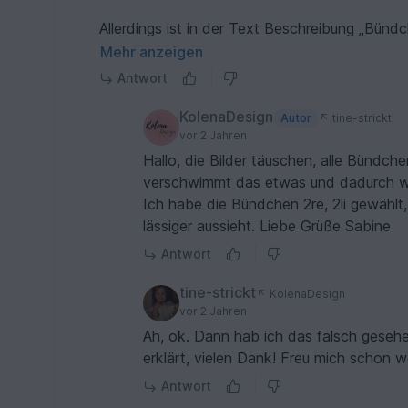
Allerdings ist in der Text Beschreibung „Bündc
1re/1li. Hat das eine tiefere Bedeutung, bzw 
Mehr anzeigen
Vielleicht können Sie mir eine Empfehlung geb
Antwort
Vielen Dank !
KolenaDesign
Autor
tine-strickt
vor 2 Jahren
Hallo, die Bilder täuschen, alle Bündch
verschwimmt das etwas und dadurch wirkt
Ich habe die Bündchen 2re, 2li gewählt
lässiger aussieht. Liebe Grüße Sabine
Antwort
tine-strickt
KolenaDesign
vor 2 Jahren
Ah, ok. Dann hab ich das falsch gesehe
erklärt, vielen Dank! Freu mich schon w
Antwort