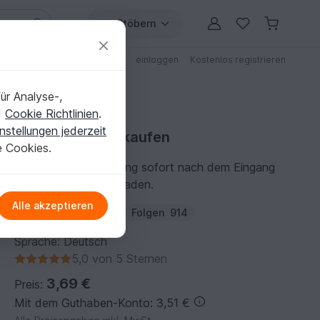
Stöbern
ungen
Anleitungen mit Rabatt
einloggen
Kostenlos registrieren
ür Analyse-,
d
Cookie Richtlinien
.
nstellungen jederzeit
Strickanleitung kaufen
e Cookies.
Du kannst die Anleitung sofort nach dem Eingang
der Zahlung herunterladen.
Alle akzeptieren
Autor:
KolenaDesign
Folgen
914
Sprache: Deutsch
5,0 von 5 Sternen
3,69 €
Preis:
Mit dem Guthaben-Konto: 3,51 €