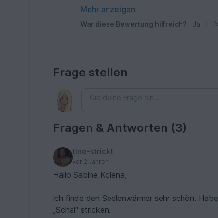
mir mehr liegt. Wenn ich mehr Zeit hä
Mehr anzeigen
Freundin stricken! Sehr zu empfehlen,
War diese Bewertung hilfreich?
Ja
|
N
Frage stellen
Fragen & Antworten (3)
tine-strickt
vor 2 Jahren
Hallo Sabine Kolena,
ich finde den Seelenwärmer sehr schön. Habe 
„Schal“ stricken.