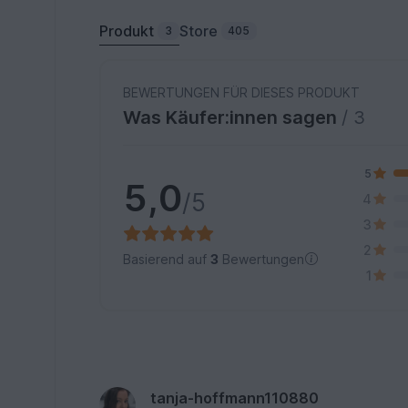
Produkt
Store
3
405
BEWERTUNGEN FÜR DIESES PRODUKT
Was Käufer:innen sagen
/ 3
5
5,0
/5
4
3
2
Basierend auf
3
Bewertungen
1
tanja-hoffmann110880