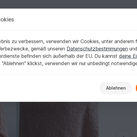
okies
Deutsch | € (EUR)
Kostenlose Anleit
bnis zu verbessern, verwenden wir Cookies, unter anderem f
mer "Joy"
Werbezwecke, gemäß unseren
Datenschutzbestimmungen
un
nerdienste befinden sich außerhalb der EU. Du kannst
deine Ei
 "Ablehnen" klickst, verwenden wir nur unbedingt notwendig
Ablehnen