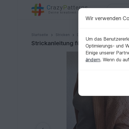
C
razy
P
atterns
Deine kreativen Ideen
Wir verwenden Co
Strickanleitung für den Seelenwärmer "Joy"
Startseite
Stricken
Damen
Seelenwärmer
Um das Benutzererle
Strickanleitung für den Seelenwär
Optimierungs- und 
Einige unserer Part
ändern
. Wenn du auf