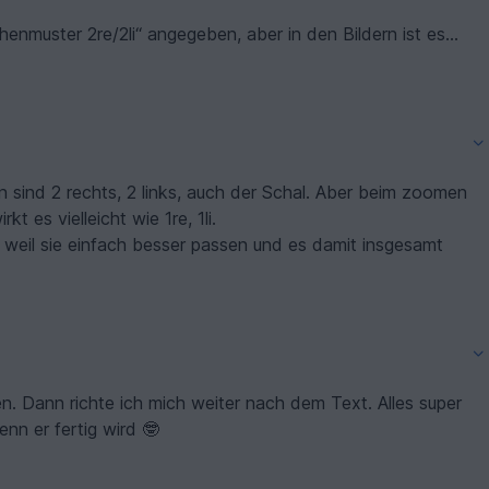
henmuster 2re/2li“ angegeben, aber in den Bildern ist es
haben Sie beides mal ausprobiert wie es sitzt?
en, was besser ist.
en sind 2 rechts, 2 links, auch der Schal. Aber beim zoomen
 es vielleicht wie 1re, 1li.
, weil sie einfach besser passen und es damit insgesamt
n. Dann richte ich mich weiter nach dem Text. Alles super
enn er fertig wird 🤓