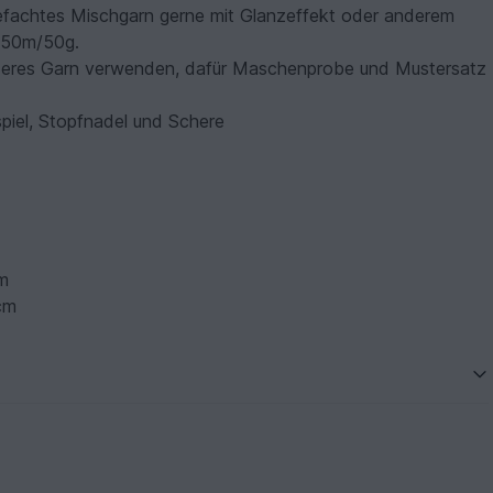
efachtes Mischgarn gerne mit Glanzeffekt oder anderem
.150m/50g.
deres Garn verwenden, dafür Maschenprobe und Mustersatz
spiel, Stopfnadel und Schere
m
cm