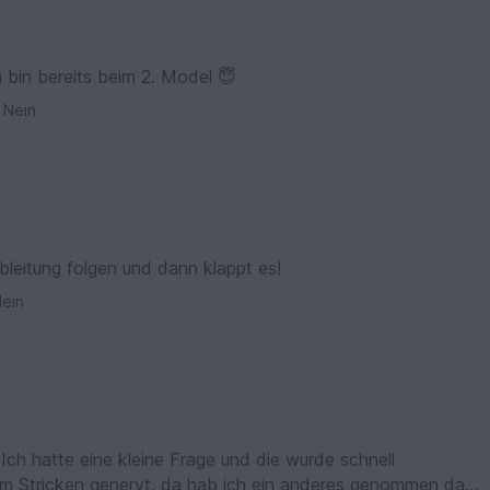
h bin bereits beim 2. Model 😇
Nein
leitung folgen und dann klappt es!
ein
. Ich hatte eine kleine Frage und die wurde schnell
im Stricken genervt, da hab ich ein anderes genommen das