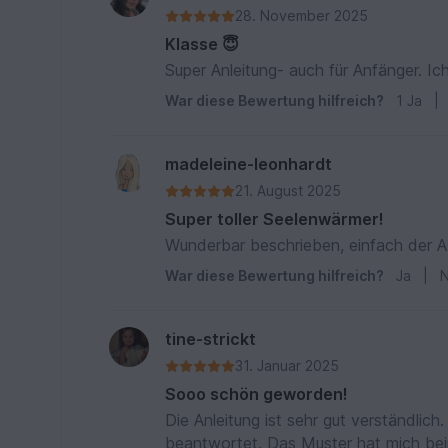
28. November 2025
Klasse 😇
Super Anleitung- auch für Anfänger. Ic
War diese Bewertung hilfreich?
1
Ja
|
madeleine-leonhardt
21. August 2025
Super toller Seelenwärmer!
Wunderbar beschrieben, einfach der Ab
War diese Bewertung hilfreich?
Ja
|
N
tine-strickt
31. Januar 2025
Sooo schön geworden!
Die Anleitung ist sehr gut verständlich
beantwortet. Das Muster hat mich be