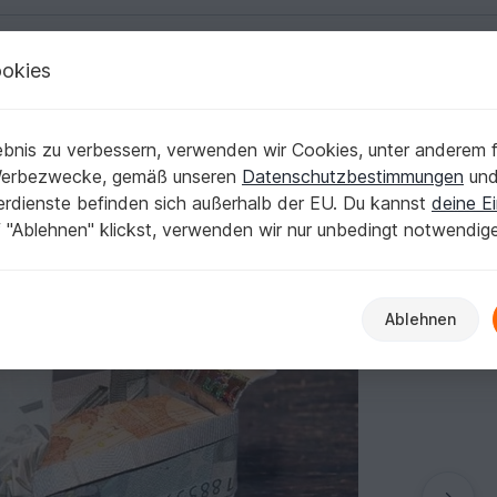
okies
Deutsch | € (EUR)
Kostenlose Anleit
Geburtstag
bnis zu verbessern, verwenden wir Cookies, unter anderem f
ersion 4 (****)
Werbezwecke, gemäß unseren
Datenschutzbestimmungen
un
nerdienste befinden sich außerhalb der EU. Du kannst
deine Ei
 "Ablehnen" klickst, verwenden wir nur unbedingt notwendig
Ablehnen