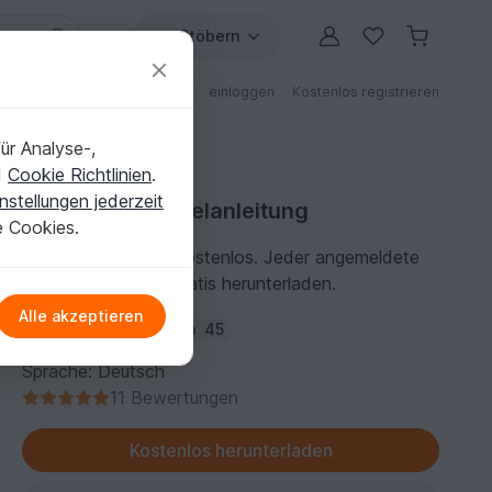
Stöbern
ungen
Anleitungen mit Rabatt
einloggen
Kostenlos registrieren
ür Analyse-,
d
Cookie Richtlinien
.
nstellungen jederzeit
Kostenlose Bastelanleitung
e Cookies.
Diese Anleitung ist kostenlos. Jeder angemeldete
Benutzer kann sie gratis herunterladen.
Alle akzeptieren
Autor:
Orime
Folgen
45
Sprache: Deutsch
11 Bewertungen
Kostenlos herunterladen