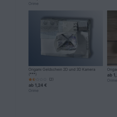
Orime
Origami Geldschein 2D und 3D Kamera
Origa
(***)
ab
1
(2)
Orim
ab
1,24 €
Orime