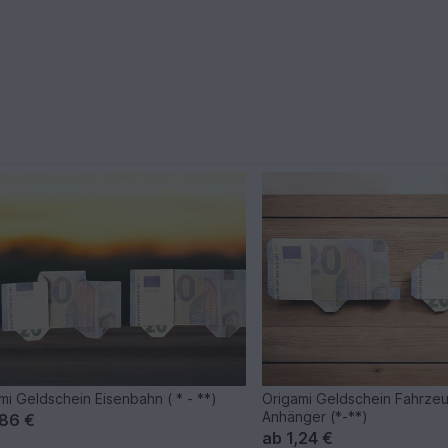
mi Geldschein Eisenbahn ( * - **)
Origami Geldschein Fahrzeu
Anhänger (*-**)
,86 €
ab
1,24 €
e