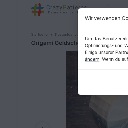
C
razy
P
atterns
Deine kreativen Ideen
Wir verwenden Co
Origami Geldschein Kinderwagen Version 4 (****)
Startseite
Kostenlos
Basteln
Origami mit Geld
Um das Benutzererle
Origami Geldschein Kinderwagen V
Optimierungs- und 
Einige unserer Part
ändern
. Wenn du auf