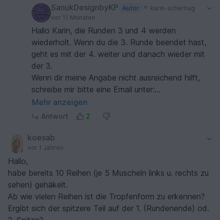
SanukDesignbyKP
Autor
karin-scherhag
vor 11 Monaten
Hallo Karin, die Runden 3 und 4 werden
wiederholt. Wenn du die 3. Runde beendet hast,
geht es mit der 4. weiter und danach wieder mit
der 3.
Wenn dir meine Angabe nicht ausreichend hilft,
schreibe mir bitte eine Email unter:
SanukDesignbyKP@gmail.com. Dann helfe ich dir.
Mehr anzeigen
Lieben Gruß Karoline 😘
Antwort
2
koesab
vor 1 Jahren
Hallo,
habe bereits 10 Reihen (je 5 Muscheln links u. rechts zu
sehen) gehäkelt.
Ab wie vielen Reihen ist die Tropfenform zu erkennen?
Ergibt sich der spitzere Teil auf der 1. (Rundenende) od.