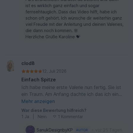
Bobbel hab ich schon ewig liegen).
ist es wirklich ganz einfach und sogar
fernsehtauglich. Dass das Video hilft, habe ich
schon oft gehört. Ich wünsche dir weiterhin ganz
viel Freude mit der Anleitung und deinen Valeries,
die dann noch kommen. 🌸
Herzliche Grüße Karoline 💝
clod8
12. Juli 2026
Einfach Spitze
Ich habe meine erste Valerie nun fertig. Sie ist
ein Traum. Am Anfang dachte ich das ich ein
Fehler mache, da die Tropfen Form nicht kam.
Mehr anzeigen
Aber das kommt später von ganz alleine. Super
War diese Bewertung hilfreich?
Anleitung mit Video wo alles einfach erklärt wird.
1
Ja
|
Nein
1 Kommentar
•
SanukDesignbyKP
vor 25 Tagen
AUTOR