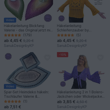
Video
Häkelanleitung Blickfang
Häkelanleitung
Valerie - das Original jetzt mit
Schleifenzauber by
Video
PetraPerle und SanukDesign
(179)
(5)
ab
4,45 €
ab
4,45 €
5,20 €
5,20 €
SanukDesignbyKP
SanukDesignbyKP
-10%
Video
Spar-Set Heimdeko häkeln:
Häkelanleitung 2 in 1 Bolero-
Tischläufer Valerie &
Jäckchen oder Wickeljacke
Tischdecke oder Kissen Vera
Nicki
(1)
ab
3,85 €
4,50 €
ab
7,51 €
SanukDesignbyKP