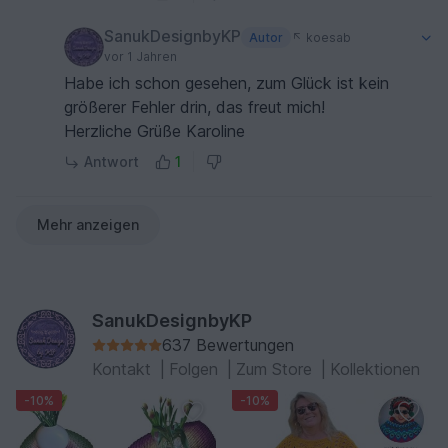
SanukDesignbyKP
Autor
koesab
vor 1 Jahren
Habe ich schon gesehen, zum Glück ist kein
größerer Fehler drin, das freut mich!
Herzliche Grüße Karoline
Antwort
1
Mehr anzeigen
SanukDesignbyKP
637 Bewertungen
Kontakt
|
Folgen
|
Zum Store
|
Kollektionen
-10%
-10%