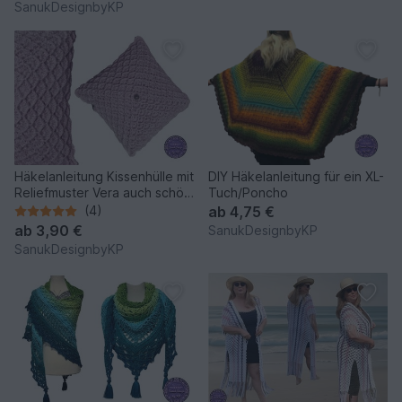
SanukDesignbyKP
Häkelanleitung Kissenhülle mit
DIY Häkelanleitung für ein XL-
Reliefmuster Vera auch schön
Tuch/Poncho
im Farbverlauf
(4)
ab
4,75 €
ab
3,90 €
SanukDesignbyKP
SanukDesignbyKP