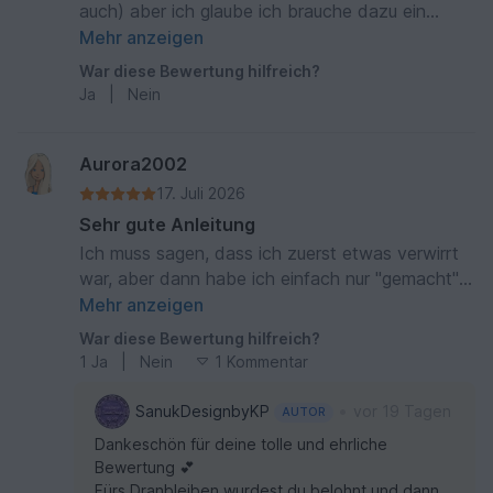
auch) aber ich glaube ich brauche dazu ein
video dann verzweifle ich nicht . Hab alles
Mehr anzeigen
schon 10 mal wieder aufgemacht weil ich die
War diese Bewertung hilfreich?
schriftliche Anleitung irgendwie nicht verstehe .
Ja
|
Nein
Den Onschlag kein Problem aber dann ......
Aurora2002
17. Juli 2026
Sehr gute Anleitung
Ich muss sagen, dass ich zuerst etwas verwirrt
war, aber dann habe ich einfach nur "gemacht"
statt nachgedacht und plötzlich war der Knoten
Mehr anzeigen
geplatzt. Da hat natürlich auch das beigefügte
War diese Bewertung hilfreich?
Video gut geholfen. Leider musste ich nun ca.
1
Ja
|
Nein
1 Kommentar
3/4 des Deckchens wieder aufribbeln, weil ich
einen Fehler gemacht habe.. den hätte
•
SanukDesignbyKP
vor 19 Tagen
AUTOR
wahrscheinlich keiner sonst gesehen, aber man
Dankeschön für deine tolle und ehrliche
guckt halt immer drauf. Demnächst werde ich
Bewertung 💕
nochmal eine Decke in ganz weiß häkeln (den
Fürs Dranbleiben wurdest du belohnt und dann