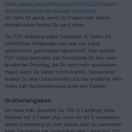
https://www.crazypatterns.net/de/blog/2246/super-
einfaches-tutorial-um-quasten-zu-machen
Ich helfe Dir gerne, wenn Du Fragen hast. Meine
Kontaktdaten findest Du ganz unten.
Die PDF-Anleitung selbst beinhaltet 10 Seiten mit
schriftlichen Erklärungen und eine von Hand
gezeichnete, ganzseitige Häkelschrift. Eine weitere
PDF-Datei beinhaltet das Fototutorial für den oben
erwähnten Onschlag, die Du nicht mehr ausdrucken
musst, wenn Du diesen schon kennst. Desweiteren
findest Du eine Umrechenhilfe und das erwähnte Hilfe-
Video zum Rundenübergang unter den Dateien.
Größenangaben
Ich habe (inkl. Quasten) ca. 700 m Lauflänge eines
Bobbels mit 4 Fäden plus Lurex mit NS 5 verarbeitet.
Meine Empfehlung ist, kein dickes Garn zu verwenden.
Mein Tischläufer hat ungespannt eine Länge von 100