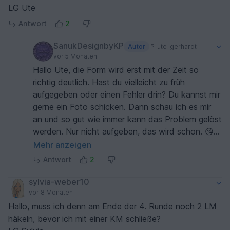
LG Ute
Antwort
2
SanukDesignbyKP
Autor
ute-gerhardt
vor 5 Monaten
Hallo Ute, die Form wird erst mit der Zeit so
richtig deutlich. Hast du vielleicht zu früh
aufgegeben oder einen Fehler drin? Du kannst mir
gerne ein Foto schicken. Dann schau ich es mir
an und so gut wie immer kann das Problem gelöst
werden. Nur nicht aufgeben, das wird schon. 😘
Meine Email-Adresse:
Mehr anzeigen
SanukDesignbyKP@gmail.com
Antwort
2
sylvia-weber10
vor 8 Monaten
Hallo, muss ich denn am Ende der 4. Runde noch 2 LM
häkeln, bevor ich mit einer KM schließe?