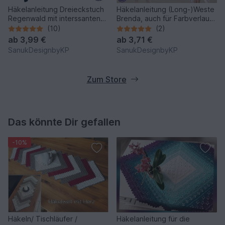
Häkelanleitung Dreieckstuch
Häkelanleitung (Long-)Weste
Regenwald mit interssanten
Brenda, auch für Farbverlauf
neuen Mustern
geeignet
(10)
(2)
ab
3,99 €
ab
3,71 €
SanukDesignbyKP
SanukDesignbyKP
Zum Store
Das könnte Dir gefallen
-10%
Häkeln/ Tischläufer /
Häkelanleitung für die