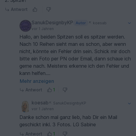
2. Spitze?
Antwort
SanukDesignbyKP
Autor
koesab
vor 1 Jahren
Hallo, an beiden Spitzen soll es spitzer werden.
Nach 10 Reihen sieht man es schon, aber wenn
nicht, könnte ein Fehler drin sein. Schick mir doch
bitte ein Foto per PN oder Email, dann schaue ich
gerne nach. Meistens erkenne ich den Fehler und
kann helfen.
Mehr anzeigen
SanukDesignbyKP@gmail.com
Antwort
1
Liebe Grüße Karoline 😘
koesab
SanukDesignbyKP
vor 1 Jahren
Danke schon mal ganz lieb, hab Dir ein Mail
geschickt inkl. 3 Fotos. LG Sabine
Antwort
1