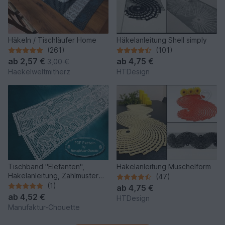
Häkeln / Tischläufer Home
Häkelanleitung Shell simply
(261)
(101)
ab
2,57 €
ab
4,75 €
3,00 €
Haekelweltmitherz
HTDesign
Tischband "Elefanten",
Häkelanleitung Muschelform
Häkelanleitung, Zählmuster
(47)
mit Rapport, Filethäkelei
(1)
ab
4,75 €
ab
4,52 €
HTDesign
Manufaktur-Chouette