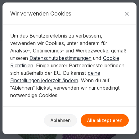
C
razy
P
atterns
Deine kreativen Ideen
Wir verwenden Cookies
Um das Benutzererlebnis zu verbessern,
Deutsch | € (EUR)
einloggen
Kostenlos registrieren
verwenden wir Cookies, unter anderem für
Häkelanleitung Blickfang Valerie - das Original jetzt mit Video
Startseite
Häkeln
Haus & Deko
Tischläufer & Deckchen
Analyse-, Optimierungs- und Werbezwecke, gemäß
Häkelanleitung Blickfang Valerie - das Original
unseren
Datenschutzbestimmungen
und
Cookie
jetzt mit Video
Richtlinien
. Einige unserer Partnerdienste befinden
sich außerhalb der EU. Du kannst
deine
Einstellungen jederzeit ändern
. Wenn du auf
"Ablehnen" klickst, verwenden wir nur unbedingt
notwendige Cookies.
Ablehnen
Alle akzeptieren