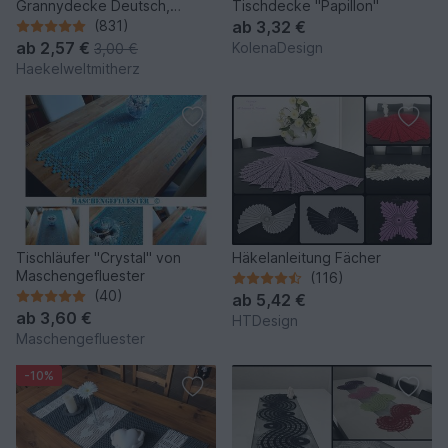
Grannydecke Deutsch,
Tischdecke "Papillon"
Englisch und Italienisch
(831)
ab
3,32 €
ab
2,57 €
KolenaDesign
3,00 €
Haekelweltmitherz
Tischläufer "Crystal" von
Häkelanleitung Fächer
Maschengefluester
(116)
(40)
ab
5,42 €
ab
3,60 €
HTDesign
Maschengefluester
-10%