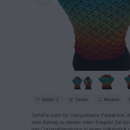
Schön
2
Teilen
Merken
CePeFa steht für Crazypatterns Farbaktion, di
mein Beitrag zu diesem tollen Ereignis! Ziel b
des Crazypatternslogos in einem Häkelstück u