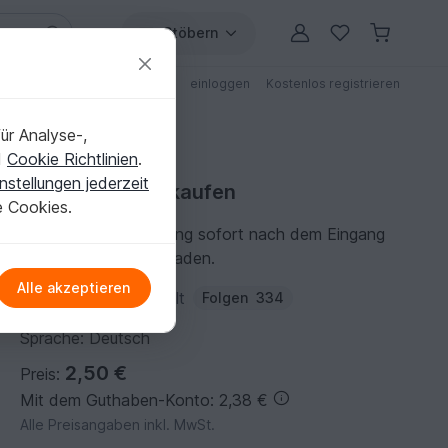
Stöbern
ungen
Anleitungen mit Rabatt
einloggen
Kostenlos registrieren
ür Analyse-,
d
Cookie Richtlinien
.
nstellungen jederzeit
Häkelanleitung kaufen
e Cookies.
Du kannst die Anleitung sofort nach dem Eingang
der Zahlung herunterladen.
Alle akzeptieren
Autor:
Evas-Traumwelt
Folgen
334
Sprache: Deutsch
2,50 €
Preis:
Mit dem Guthaben-Konto: 2,38 €
Alle Preisangaben inkl. MwSt.