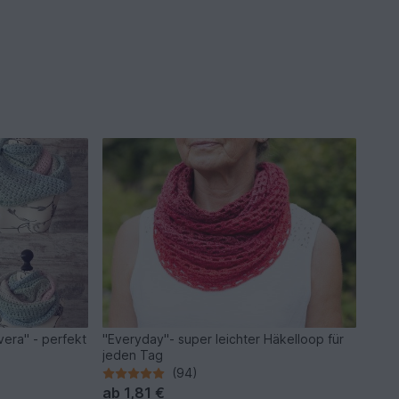
vera" - perfekt
"Everyday"- super leichter Häkelloop für
jeden Tag
(94)
ab
1,81 €