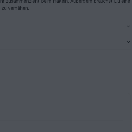
ehr zusammenzieht beim Häkeln. Außerdem brauchst Du eine
 zu vernähen.