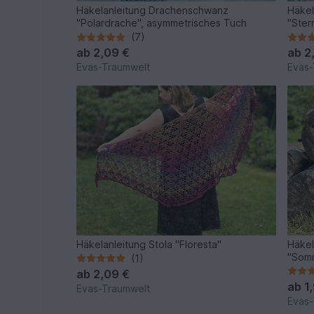
Häkelanleitung Drachenschwanz
Häkel
"Polardrache", asymmetrisches Tuch
"Ster
(7)
ab
2,09 €
ab
2
Evas-Traumwelt
Evas-
Häkelanleitung Stola "Floresta"
Häkel
"Som
(1)
ab
2,09 €
ab
1
Evas-Traumwelt
Evas-