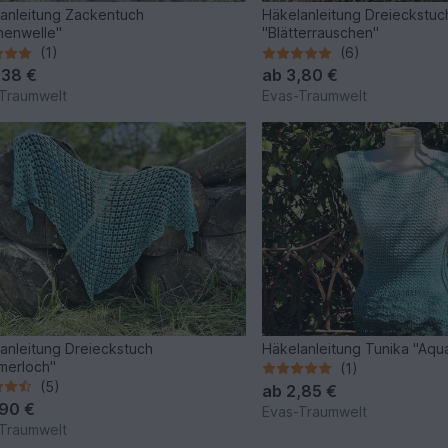
anleitung Zackentuch
Häkelanleitung Dreieckstuc
nenwelle"
"Blätterrauschen"
(1)
(6)
,38 €
ab
3,80 €
Traumwelt
Evas-Traumwelt
anleitung Dreieckstuch
Häkelanleitung Tunika "Aqu
merloch"
(1)
(5)
ab
2,85 €
,90 €
Evas-Traumwelt
Traumwelt