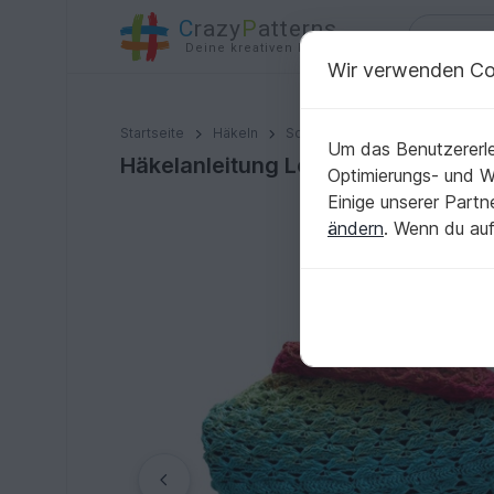
C
razy
P
atterns
Deine kreativen Ideen
Wir verwenden Co
Häkelanleitung Loop/ Möbius "CePeFa" mit Wendemus
Startseite
Häkeln
Schals
Loops
Um das Benutzererle
Häkelanleitung Loop/ Möbius "CeP
Optimierungs- und 
Einige unserer Part
ändern
. Wenn du auf