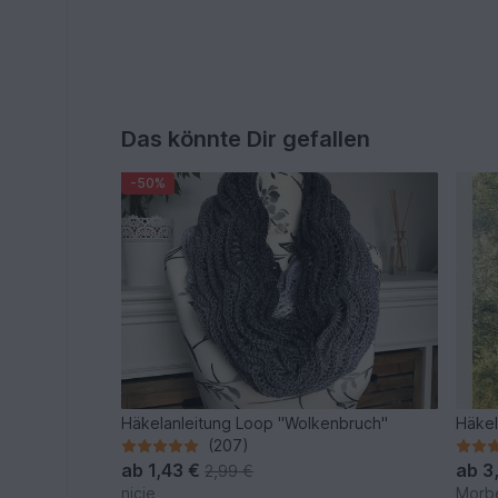
Das könnte Dir gefallen
-50%
Häkelanleitung Loop "Wolkenbruch"
Häkel
(207)
ab
1,43 €
ab
3
2,99 €
nicje
Morb