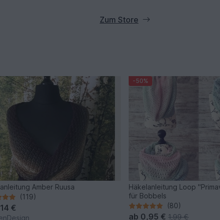
Zum Store
-50%
anleitung Amber Ruusa
Häkelanleitung Loop "Prima
für Bobbels
(119)
(80)
,14 €
ab
0,95 €
1,99 €
enDesign