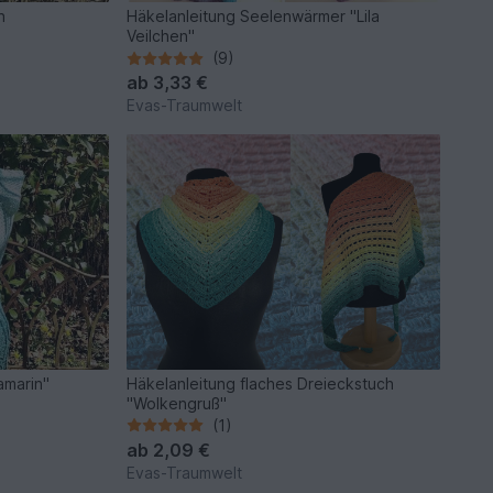
h
Häkelanleitung Seelenwärmer "Lila
Veilchen"
(9)
ab
3,33 €
Evas-Traumwelt
amarin"
Häkelanleitung flaches Dreieckstuch
"Wolkengruß"
(1)
ab
2,09 €
Evas-Traumwelt