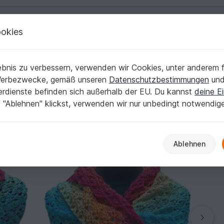
okies
Deutsch | € (EUR)
Kostenlose Anleit
ter
bnis zu verbessern, verwenden wir Cookies, unter anderem f
eFa" mit Wendemuster
Werbezwecke, gemäß unseren
Datenschutzbestimmungen
un
nerdienste befinden sich außerhalb der EU. Du kannst
deine Ei
 "Ablehnen" klickst, verwenden wir nur unbedingt notwendig
Ablehnen