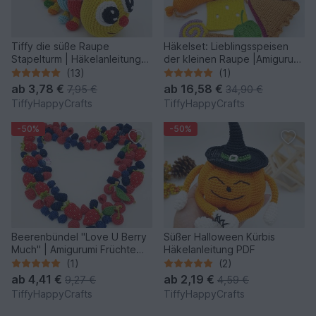
Tiffy die süße Raupe
Häkelset: Lieblingsspeisen
Stapelturm | Häkelanleitung
der kleinen Raupe |Amigurumi
PDF
Spielküche
(13)
(1)
ab
3,78 €
ab
16,58 €
7,95 €
34,90 €
TiffyHappyCrafts
TiffyHappyCrafts
-50%
-50%
Beerenbündel "Love U Berry
Süßer Halloween Kürbis
Much" | Amigurumi Früchte
Häkelanleitung PDF
Häkelanleitung PDF
(1)
(2)
ab
4,41 €
ab
2,19 €
9,27 €
4,59 €
TiffyHappyCrafts
TiffyHappyCrafts