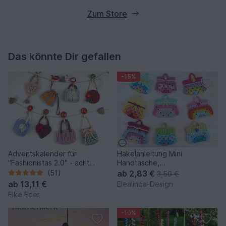
Zum Store
Das könnte Dir gefallen
-15%
Adventskalender für
Häkelanleitung Mini
"Fashionistas 2.0" - acht
Handtasche,
zauberhafte Modelle
Schlüsselanhänger Bag
(51)
ab
2,83 €
3,50 €
Charm Adventskalender
ab
13,11 €
Elealinda-Design
Elke Eder
-10%