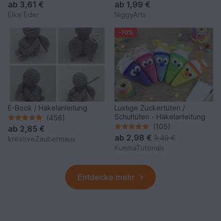
ab
3,61 €
ab
1,99 €
Elke Eder
NiggyArts
-10%
E-Book / Häkelanleitung
Lustige Zuckertüten /
Schultüten - Häkelanleitung
(456)
(105)
ab
2,85 €
ab
2,98 €
3,49 €
kreativeZaubermaus
KuemaTutorials
Entdecke mehr