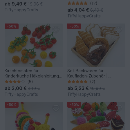
Amigurumi Spielessen
ab
9,49 €
(12)
19,98 €
ab
4,04 €
TiffyHappyCrafts
8,49 €
TiffyHappyCrafts
-50%
-50%
Kirschtomaten für
Set-Backwaren für
Kinderküche Häkelanleitung
Kaufladen-Zubehör |
PDF
Kinderküche Häkelanleitung
(5)
(2)
PDF
ab
2,00 €
ab
5,23 €
4,19 €
10,99 €
TiffyHappyCrafts
TiffyHappyCrafts
-50%
-50%