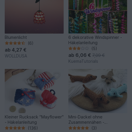
Blumenlicht
6 dekorative Windspinner -
Häkelanleitung
(6)
(5)
ab
4,27 €
ab
6,06 €
7,09 €
WOLLDUSA
KuemaTutorials
Kleiner Rucksack "Mayflower"
Mini-Dackel ohne
- Häkelanleitung
Zusammennähen -
Häkelanleitung von NiggyArts
(136)
(3)