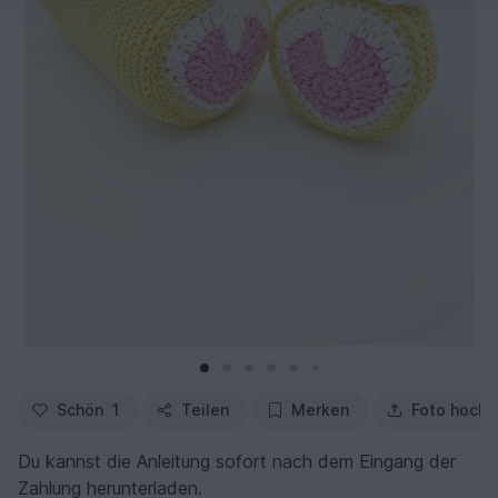
Schön
1
Teilen
Merken
Foto hochl
Du kannst die Anleitung sofort nach dem Eingang der
Zahlung herunterladen.