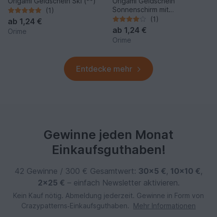
Origami Geldschein Ski (**)
Origami Geldschein
Sonnenschirm mit
(1)
Sonnenliege (*)
(1)
ab
1,24 €
ab
1,24 €
Orime
Orime
Entdecke mehr
Gewinne jeden Monat
Einkaufsguthaben!
42 Gewinne / 300 € Gesamtwert:
30×5 €
,
10×10 €
,
2×25 €
– einfach Newsletter aktivieren.
Kein Kauf nötig. Abmeldung jederzeit. Gewinne in Form von
Crazypatterns‑Einkaufsguthaben.
Mehr Informationen