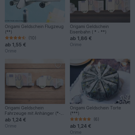
Origami Geldschein Flugzeug
Origami Geldschein
(**)
Eisenbahn ( * - **)
(10)
ab
1,86 €
ab
1,55 €
Orime
Orime
Origami Geldschein
Origami Geldschein Torte
Fahrzeuge mit Anhänger (*-
(***)
**)
ab
1,24 €
(6)
ab
1,24 €
Orime
Orime