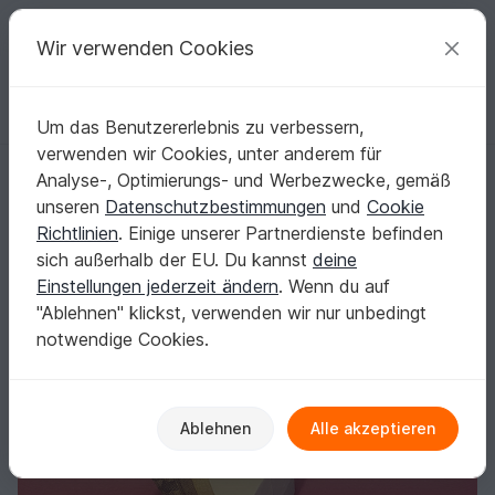
C
razy
P
atterns
Deine kreativen Ideen
Wir verwenden Cookies
Um das Benutzererlebnis zu verbessern,
Deutsch | € (EUR)
einloggen
Kostenlos registrieren
verwenden wir Cookies, unter anderem für
Origami Geldschein Strandkorb (**)
Startseite
Basteln
Origami mit Geld
Weitere Anlässe
Analyse-, Optimierungs- und Werbezwecke, gemäß
Origami Geldschein Strandkorb (**)
unseren
Datenschutzbestimmungen
und
Cookie
Richtlinien
. Einige unserer Partnerdienste befinden
sich außerhalb der EU. Du kannst
deine
Einstellungen jederzeit ändern
. Wenn du auf
"Ablehnen" klickst, verwenden wir nur unbedingt
notwendige Cookies.
Ablehnen
Alle akzeptieren