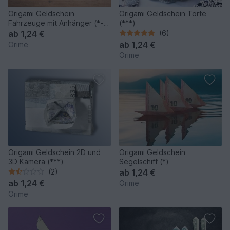
Origami Geldschein
Origami Geldschein Torte
Fahrzeuge mit Anhänger (*-
(***)
**)
ab
1,24 €
(6)
ab
1,24 €
Orime
Orime
Origami Geldschein 2D und
Origami Geldschein
3D Kamera (***)
Segelschiff (*)
(2)
ab
1,24 €
ab
1,24 €
Orime
Orime