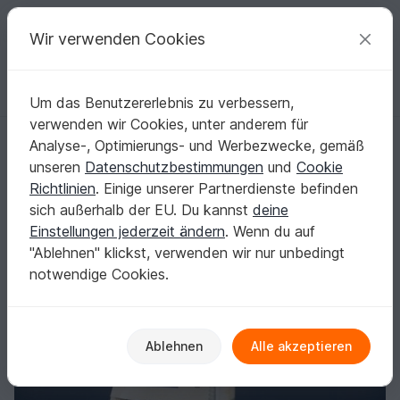
C
razy
P
atterns
Deine kreativen Ideen
Wir verwenden Cookies
Um das Benutzererlebnis zu verbessern,
Deutsch | € (EUR)
einloggen
Kostenlos registrieren
verwenden wir Cookies, unter anderem für
Origami Geldschein Segelschiff (*)
Startseite
Basteln
Origami mit Geld
Weitere Anlässe
Analyse-, Optimierungs- und Werbezwecke, gemäß
Origami Geldschein Segelschiff (*)
unseren
Datenschutzbestimmungen
und
Cookie
Richtlinien
. Einige unserer Partnerdienste befinden
sich außerhalb der EU. Du kannst
deine
Einstellungen jederzeit ändern
. Wenn du auf
"Ablehnen" klickst, verwenden wir nur unbedingt
notwendige Cookies.
Ablehnen
Alle akzeptieren