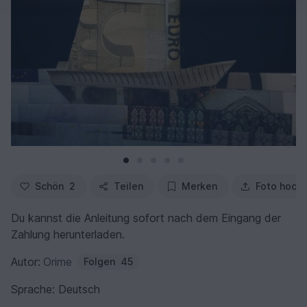
Schön
2
Teilen
Merken
Foto hoch
Du kannst die Anleitung sofort nach dem Eingang der
Zahlung herunterladen.
Autor:
Orime
Folgen
45
Sprache: Deutsch