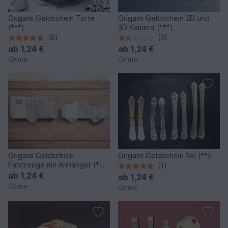
Origami Geldschein Torte
Origami Geldschein 2D und
(***)
3D Kamera (***)
(6)
(2)
ab
1,24 €
ab
1,24 €
Orime
Orime
Origami Geldschein
Origami Geldschein Ski (**)
Fahrzeuge mit Anhänger (*-
(1)
**)
ab
1,24 €
ab
1,24 €
Orime
Orime