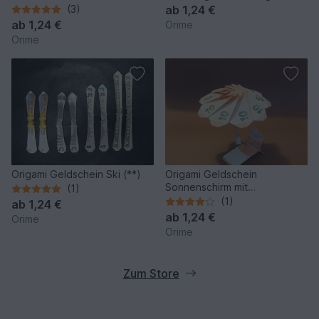
**)
(3)
ab
1,24 €
ab
1,24 €
Orime
Orime
Origami Geldschein Ski (**)
Origami Geldschein
Sonnenschirm mit
(1)
Sonnenliege (*)
(1)
ab
1,24 €
ab
1,24 €
Orime
Orime
Zum Store