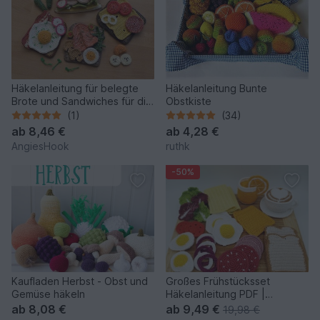
Häkelanleitung für belegte
Häkelanleitung Bunte
Brote und Sandwiches für die
Obstkiste
Kinderküche
(1)
(34)
ab
8,46 €
ab
4,28 €
AngiesHook
ruthk
-50%
Kaufladen Herbst - Obst und
Großes Frühstücksset
Gemüse häkeln
Häkelanleitung PDF |
Amigurumi Spielessen
ab
8,08 €
ab
9,49 €
19,98 €