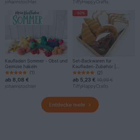
johannstochter
TiffyHappyCrafts
-50%
Kaufladen Sommer - Obst und
Set-Backwaren für
Gemüse häkeln
Kaufladen-Zubehör |
Kinderküche Häkelanleitung
(1)
(2)
PDF
ab
8,08 €
ab
5,23 €
10,99 €
johannstochter
TiffyHappyCrafts
Entdecke mehr