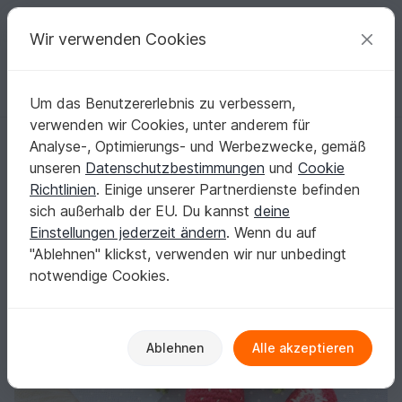
C
razy
P
atterns
Deine kreativen Ideen
Wir verwenden Cookies
Um das Benutzererlebnis zu verbessern,
Deutsch | € (EUR)
einloggen
Kostenlos registrieren
verwenden wir Cookies, unter anderem für
Häkelanleitung "Erdbeeren, 9 verschiedene Formen und Grössen"
Startseite
Häkeln
Kinder
Lebensmittel
Analyse-, Optimierungs- und Werbezwecke, gemäß
Häkelanleitung "Erdbeeren, 9 verschiedene
unseren
Datenschutzbestimmungen
und
Cookie
Formen und Grössen"
Richtlinien
. Einige unserer Partnerdienste befinden
sich außerhalb der EU. Du kannst
deine
Einstellungen jederzeit ändern
. Wenn du auf
"Ablehnen" klickst, verwenden wir nur unbedingt
notwendige Cookies.
Ablehnen
Alle akzeptieren