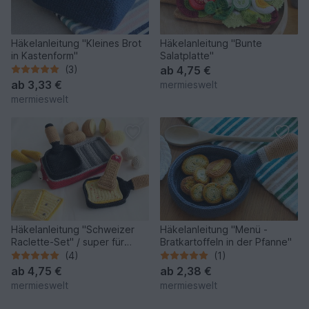
Häkelanleitung "Kleines Brot
Häkelanleitung "Bunte
in Kastenform"
Salatplatte"
(3)
ab
4,75 €
ab
3,33 €
mermieswelt
mermieswelt
Häkelanleitung "Schweizer
Häkelanleitung "Menü -
Raclette-Set" / super für
Bratkartoffeln in der Pfanne"
Wollreste
(4)
(1)
ab
4,75 €
ab
2,38 €
mermieswelt
mermieswelt