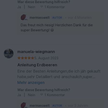
War diese Bewertung hilfreich?
Ja
|
Nein
1 Kommentar
•
mermieswelt
vor 4 Monaten
AUTOR
Das freut mich riesig! Herzlichen Dank für die
super Bewertung! 😃
manuela-wiegmann
5. August 2023
Anleitung Erdbeeren
Eine der Besten Anleitungen,die ich jäh gekauft
habe,sehr Detailliert und anschaulich,super
erklärt,danke dafür!
Mehr anzeigen
War diese Bewertung hilfreich?
Ja
|
Nein
1 Kommentar
•
mermieswelt
vor 3 Jahren
AUTOR