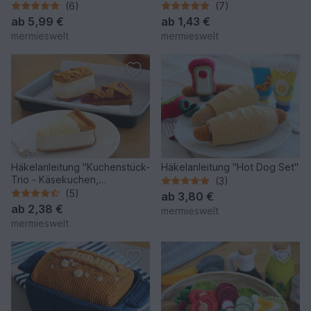
(6)
(7)
ab
5,99 €
ab
1,43 €
mermieswelt
mermieswelt
Häkelanleitung "Kuchenstück-
Häkelanleitung "Hot Dog Set"
Trio - Käsekuchen,
(3)
Linzertorte, Bienenstich"
(5)
ab
3,80 €
ab
2,38 €
mermieswelt
mermieswelt