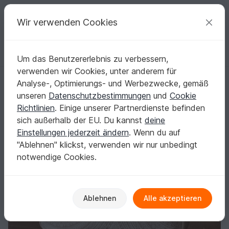
C
razy
P
atterns
Deine kreativen Ideen
Wir verwenden Cookies
Um das Benutzererlebnis zu verbessern,
Deutsch | € (EUR)
einloggen
Kostenlos registrieren
verwenden wir Cookies, unter anderem für
TARANEH - große Tasche nähen - Querformat
Startseite
Nähen
Taschen
Weitere Taschen
Analyse-, Optimierungs- und Werbezwecke, gemäß
TARANEH - große Tasche nähen - Querformat
unseren
Datenschutzbestimmungen
und
Cookie
Richtlinien
. Einige unserer Partnerdienste befinden
sich außerhalb der EU. Du kannst
deine
Einstellungen jederzeit ändern
. Wenn du auf
"Ablehnen" klickst, verwenden wir nur unbedingt
notwendige Cookies.
Ablehnen
Alle akzeptieren