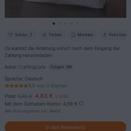
Schön
7
Teilen
Merken
Foto hoch
Du kannst die Anleitung sofort nach dem Eingang der
Zahlung herunterladen.
Autor:
CraftingCafe
Folgen
99
Sprache: Deutsch
5,0 von 5 Sternen
4,83 €
Preis:
6,90 €
(-30%)
Mit dem Guthaben-Konto: 4,59 €
Alle Preisangaben inkl. MwSt.