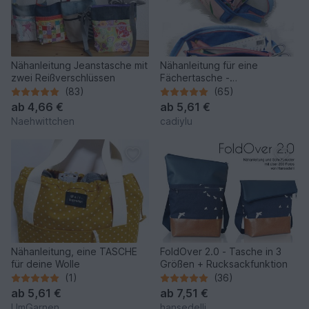
Nähanleitung Jeanstasche mit
Nähanleitung für eine
zwei Reißverschlüssen
Fächertasche -
Ziehharmonikatasche
(83)
(65)
ab
4,66 €
ab
5,61 €
Naehwittchen
cadiylu
Nähanleitung, eine TASCHE
FoldOver 2.0 - Tasche in 3
für deine Wolle
Größen + Rucksackfunktion
(1)
(36)
ab
5,61 €
ab
7,51 €
UmGarnen
hansedelli