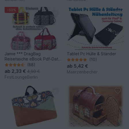
-50%
Jamie *** DragBag
Tablet Pc Hülle & Ständer
Reisetasche eBook Pdf-Datei
(10)
Nähanleitung! Expressnähen
(88)
ab
5,42 €
ohne Schnittmuster-Ausdruck
ab
2,33 €
4,90 €
Maerzenbecher
in 4 Größen S-XL
FirstLoungeBerlin
firstloungeberlin