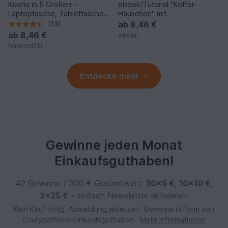
Kuoria in 5 Größen –
ebook/Tutorial "Koffer-
Laptoptasche, Tablettasche,
Häuschen" mit
Nähmappe
herausziehbaren Schubladen
(13)
ab
8,46 €
ab
8,46 €
seven
hansedelli
Entdecke mehr
Gewinne jeden Monat
Einkaufsguthaben!
42 Gewinne / 300 € Gesamtwert:
30×5 €
,
10×10 €
,
2×25 €
– einfach Newsletter aktivieren.
Kein Kauf nötig. Abmeldung jederzeit. Gewinne in Form von
Crazypatterns‑Einkaufsguthaben.
Mehr Informationen