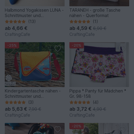
Halbmond Yogakissen LUNA -
TARANEH - große Tasche
Schnittmuster und
nähen - Querformat
Nähanleitung
(13)
(1)
ab
4,66 €
ab
4,59 €
6,90 €
CraftingCafe
CraftingCafe
-25%
-20%
Kindergartentasche nähen -
Pippa * Panty für Mädchen *
Schnittmuster und
Gr. 98-158
Nähanleitung
(3)
(4)
ab
5,63 €
ab
3,72 €
7,90 €
4,90 €
CraftingCafe
CraftingCafe
-20%