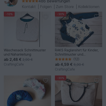
486 Bewertungen
Kontakt
|
Folgen
|
Zum Store
|
Kollektionen
-10%
-30%
Wäschesack Schnittmuster
RAKS Raglanshirt für Kinder,
und Nähanleitung
Schnittmuster und
Nähanleitung Gr. 92-140
ab
2,48 €
(12)
2,90 €
ab
4,59 €
CraftingCafe
6,90 €
CraftingCafe
-30%