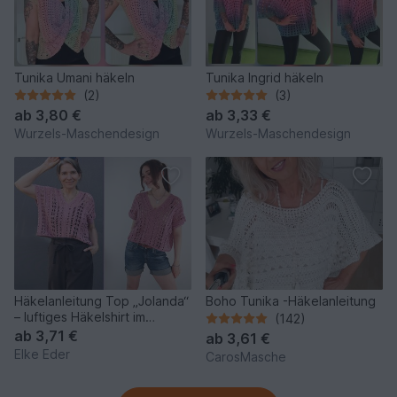
Tunika Umani häkeln
Tunika Ingrid häkeln
(2)
(3)
ab
3,80 €
ab
3,33 €
Wurzels-Maschendesign
Wurzels-Maschendesign
Häkelanleitung Top „Jolanda“
Boho Tunika -Häkelanleitung
– luftiges Häkelshirt im
(142)
Mustermix
ab
3,71 €
ab
3,61 €
Elke Eder
CarosMasche