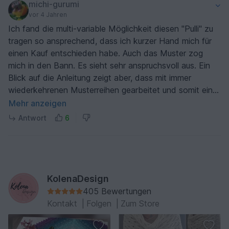
michi-gurumi
vor 4 Jahren
Ich fand die multi-variable Möglichkeit diesen "Pulli" zu
tragen so ansprechend, dass ich kurzer Hand mich für
einen Kauf entschieden habe. Auch das Muster zog
mich in den Bann. Es sieht sehr anspruchsvoll aus. Ein
Blick auf die Anleitung zeigt aber, dass mit immer
wiederkehrenen Musterreihen gearbeitet und somit ein
wunderbarer Effekt erzieht wird. Jetzt muss ich mir nur
Mehr anzeigen
noch das passende Garn besorgen und dann werde ich
Antwort
6
mich ans Werk machen. :-))
KolenaDesign
405 Bewertungen
Kontakt
|
Folgen
|
Zum Store