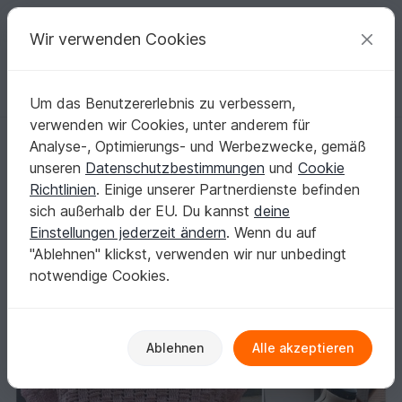
C
razy
P
atterns
Deine kreativen Ideen
Wir verwenden Cookies
Um das Benutzererlebnis zu verbessern,
Deutsch | € (EUR)
einloggen
Kostenlos registrieren
verwenden wir Cookies, unter anderem für
Häkelanleitung - oversize Slipover - Tunika - Blouson - "Square Danc
Startseite
Häkeln
Damen
Shirts & Tuniken
Analyse-, Optimierungs- und Werbezwecke, gemäß
Häkelanleitung - oversize Slipover - Tunika -
unseren
Datenschutzbestimmungen
und
Cookie
Blouson - "Square Dancer"
Richtlinien
. Einige unserer Partnerdienste befinden
sich außerhalb der EU. Du kannst
deine
Einstellungen jederzeit ändern
. Wenn du auf
"Ablehnen" klickst, verwenden wir nur unbedingt
notwendige Cookies.
Ablehnen
Alle akzeptieren