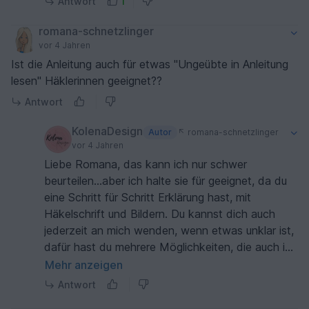
Antwort
1
romana-schnetzlinger
vor 4 Jahren
Ist die Anleitung auch für etwas "Ungeübte in Anleitung
lesen" Häklerinnen geeignet??
Antwort
KolenaDesign
Autor
romana-schnetzlinger
vor 4 Jahren
Liebe Romana, das kann ich nur schwer
beurteilen...aber ich halte sie für geeignet, da du
eine Schritt für Schritt Erklärung hast, mit
Häkelschrift und Bildern. Du kannst dich auch
jederzeit an mich wenden, wenn etwas unklar ist,
dafür hast du mehrere Möglichkeiten, die auch in
der Anleitung stehen. Liebe Grüße Sabine
Mehr anzeigen
Antwort