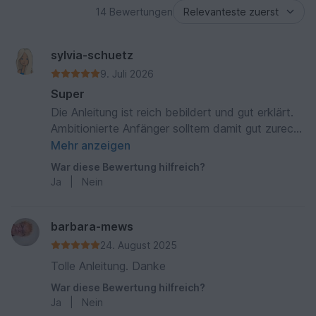
14 Bewertungen
sylvia-schuetz
9. Juli 2026
Super
Die Anleitung ist reich bebildert und gut erklärt.
Ambitionierte Anfänger solltem damit gut zurecht
kommen. Die Größenanpassung ist gut
Mehr anzeigen
beschrieben. Es macht einfach Spaß diesen
War diese Bewertung hilfreich?
sommerlichen Pulli zu häkeln.
Ja
|
Nein
barbara-mews
24. August 2025
Tolle Anleitung. Danke
War diese Bewertung hilfreich?
Ja
|
Nein