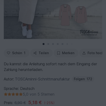
Schön
1
Teilen
Merken
Foto hochl
Du kannst die Anleitung sofort nach dem Eingang der
Zahlung herunterladen.
Autor:
TOSCAminni-Schnittmanufaktur
Folgen
172
Sprache: Deutsch
5,0 von 5 Sternen
5,18 €
Preis:
6,90 €
(-25%)