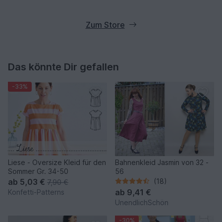
Zum Store
Das könnte Dir gefallen
-33%
Liese - Oversize Kleid für den
Bahnenkleid Jasmin von 32 -
Sommer Gr. 34-50
56
ab
5,03 €
(18)
7,90 €
ab
9,41 €
Konfetti-Patterns
UnendlichSchön
-30%