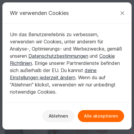
C
razy
P
atterns
Deine kreativen Ideen
Wir verwenden Cookies
Um das Benutzererlebnis zu verbessern,
Deutsch | € (EUR)
einloggen
Kostenlos registrieren
verwenden wir Cookies, unter anderem für
Sweatkleid Vicky Gr. 34-54 Schnittmuster
Startseite
Nähen
Damen
Kleider
Analyse-, Optimierungs- und Werbezwecke, gemäß
Sweatkleid Vicky Gr. 34-54 Schnittmuster
unseren
Datenschutzbestimmungen
und
Cookie
Richtlinien
. Einige unserer Partnerdienste befinden
sich außerhalb der EU. Du kannst
deine
Einstellungen jederzeit ändern
. Wenn du auf
"Ablehnen" klickst, verwenden wir nur unbedingt
notwendige Cookies.
Ablehnen
Alle akzeptieren