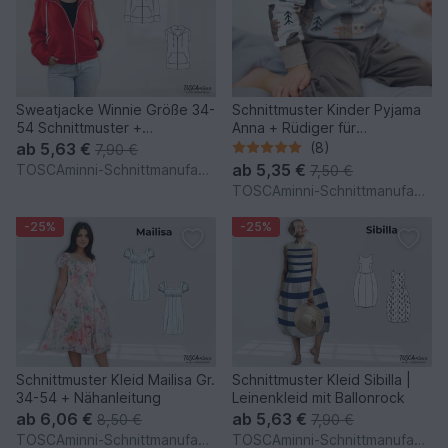
Sweatjacke Winnie Größe 34-
Schnittmuster Kinder Pyjama
54 Schnittmuster +
Anna + Rüdiger für
Nähanleitung
Nähanfänger
ab
5,63 €
(8)
7,90 €
ab
5,35 €
TOSCAminni-Schnittmanufaktur
7,50 €
TOSCAminni-Schnittmanufaktur
-25%
-25%
Schnittmuster Kleid Mailisa Gr.
Schnittmuster Kleid Sibilla |
34-54 + Nähanleitung
Leinenkleid mit Ballonrock
ab
6,06 €
ab
5,63 €
8,50 €
7,90 €
TOSCAminni-Schnittmanufaktur
TOSCAminni-Schnittmanufaktur