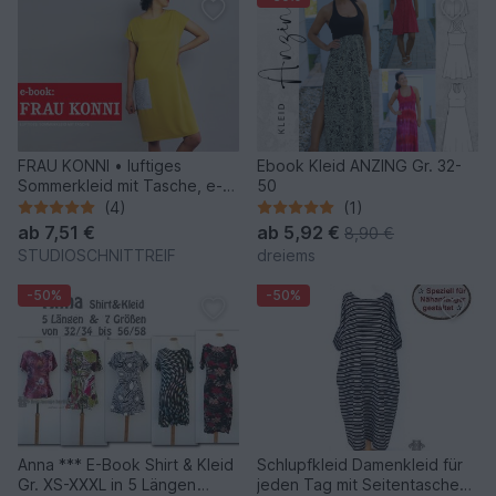
FRAU KONNI • luftiges
Ebook Kleid ANZING Gr. 32-
Sommerkleid mit Tasche, e-
50
book
(4)
(1)
ab
7,51 €
ab
5,92 €
8,90 €
STUDIOSCHNITTREIF
dreiems
-50%
-50%
Anna *** E-Book Shirt & Kleid
Schlupfkleid Damenkleid für
Gr. XS-XXXL in 5 Längen
jeden Tag mit Seitentaschen