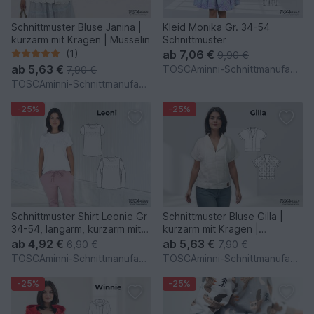
Schnittmuster Bluse Janina |
Kleid Monika Gr. 34-54
kurzarm mit Kragen | Musselin
Schnittmuster
(1)
ab
7,06 €
9,90 €
ab
5,63 €
TOSCAminni-Schnittmanufaktur
7,90 €
TOSCAminni-Schnittmanufaktur
-25%
-25%
Schnittmuster Shirt Leonie Gr
Schnittmuster Bluse Gilla |
34-54, langarm, kurzarm mit
kurzarm mit Kragen |
Passe + Nähvideo
Leinenbluse
ab
4,92 €
ab
5,63 €
6,90 €
7,90 €
TOSCAminni-Schnittmanufaktur
TOSCAminni-Schnittmanufaktur
-25%
-25%