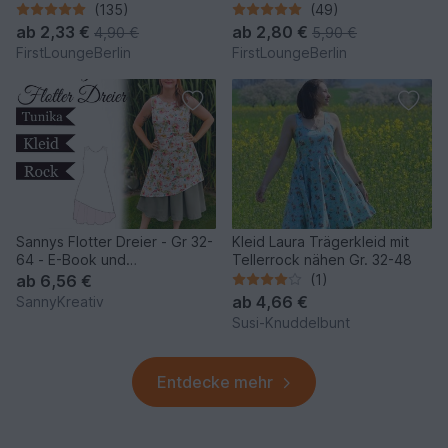
Nähanleitung mit
- Sommerkleid Jerseykleid
(135)
(49)
Schnittmuster Design von
Tunika Nähen mit nur kleinem
ab
2,33 €
ab
2,80 €
4,90 €
5,90 €
firstloungeberlin
Schnitt
FirstLoungeBerlin
FirstLoungeBerlin
Sannys Flotter Dreier - Gr 32-
Kleid Laura Trägerkleid mit
64 - E-Book und
Tellerrock nähen Gr. 32-48
Nähanleitung
ab
6,56 €
(1)
ab
4,66 €
SannyKreativ
Susi-Knuddelbunt
Entdecke mehr