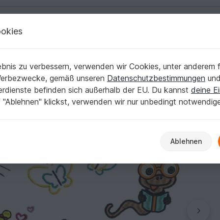
okies
Deutsch | € (EUR)
Kostenlose Anleit
es
bnis zu verbessern, verwenden wir Cookies, unter anderem f
9x Stickmotive)
Werbezwecke, gemäß unseren
Datenschutzbestimmungen
un
nerdienste befinden sich außerhalb der EU. Du kannst
deine Ei
 "Ablehnen" klickst, verwenden wir nur unbedingt notwendig
Ablehnen