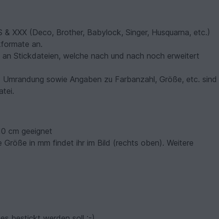
 XXX (Deco, Brother, Babylock, Singer, Husquarna, etc.)
kformate an.
 an Stickdateien, welche nach und nach noch erweitert
e Umrandung sowie Angaben zu Farbanzahl, Größe, etc. sind
atei.
10 cm geeignet
 Größe in mm findet ihr im Bild (rechts oben). Weitere
es bestickt werden soll :-)