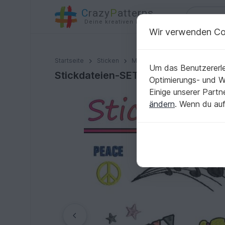
C
razy
P
atterns
Deine kreativen Ideen
Wir verwenden Co
Stickdateien-SET "Stickerei MIX" (9x Stickmotive)
Startseite
Sticken
Motiv - Stickdateien
Weiter
Um das Benutzererle
Stickdateien-SET "Stickerei MIX" (
Optimierungs- und 
Einige unserer Part
ändern
. Wenn du auf