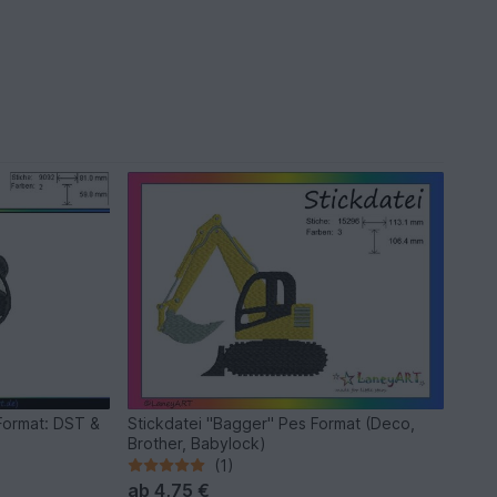
 Format: DST &
Stickdatei "Bagger" Pes Format (Deco,
Brother, Babylock)
(1)
ab
4,75 €