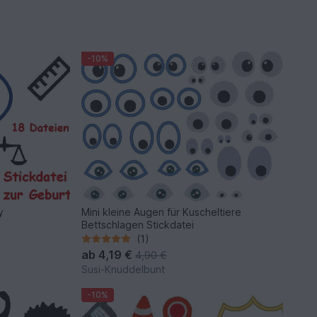
-10%
y
Mini kleine Augen für Kuscheltiere
Bettschlagen Stickdatei
(1)
ab
4,19 €
4,90 €
Susi-Knuddelbunt
-10%