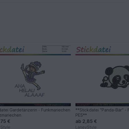
datei Gardetänzerin - Funkmariechen
**Stickdatei "Panda-Bär" -
zmariechen
PES**
,75 €
ab
2,85 €
Style
LaneyStyle