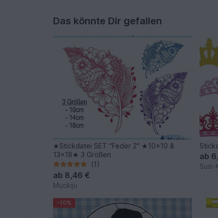
Das könnte Dir gefallen
★Stickdatei SET "Feder 2" ★10x10 &
Stick
13x18★ 3 Größen
ab
6
(1)
Susi-
ab
8,46 €
Muckiju
-10%