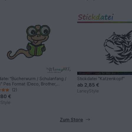
datei "Bücherwurm / Schulanfang /
Stickdatei "Katzenkopf"
" Pes Format (Deco, Brother,
ab
2,85 €
ock)
(2)
LaneyStyle
,80 €
Style
Zum Store