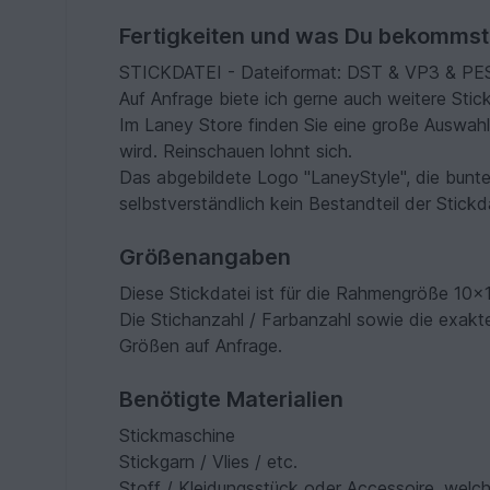
Fertigkeiten und was Du bekommst
STICKDATEI - Dateiformat: DST & VP3 & PES &
Auf Anfrage biete ich gerne auch weitere Stic
Im Laney Store finden Sie eine große Auswahl
wird. Reinschauen lohnt sich.
Das abgebildete Logo "LaneyStyle", die bunt
selbstverständlich kein Bestandteil der Stickd
Größenangaben
Diese Stickdatei ist für die Rahmengröße 10x
Die Stichanzahl / Farbanzahl sowie die exakte
Größen auf Anfrage.
Benötigte Materialien
Stickmaschine
Stickgarn / Vlies / etc.
Stoff / Kleidungsstück oder Accessoire, welch