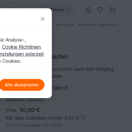
Stöbern
ungen
Anleitungen mit Rabatt
einloggen
Kostenlos registrieren
ür Analyse-,
d
Cookie Richtlinien
.
nstellungen jederzeit
Stickanleitung kaufen
e Cookies.
Du kannst die Anleitung sofort nach dem Eingang
der Zahlung herunterladen.
Alle akzeptieren
Autor:
LaneyStyle
Folgen
8
Sprache: Deutsch
10,00 €
Preis:
Mit dem Guthaben-Konto: 9,50 €
Alle Preisangaben inkl. MwSt.