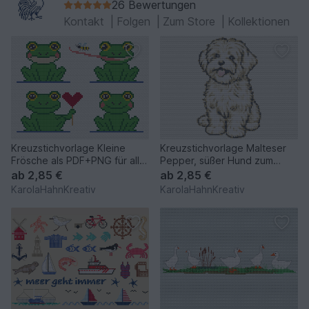
26 Bewertungen
Kontakt
|
Folgen
|
Zum Store
|
Kollektionen
Kreuzstichvorlage Kleine
Kreuzstichvorlage Malteser
Frösche als PDF+PNG für alle,
Pepper, süßer Hund zum
die Frösche mögen
Selbersticken
ab
2,85 €
ab
2,85 €
KarolaHahnKreativ
KarolaHahnKreativ