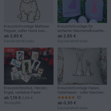
Kreuzstichvorlage Malteser
Kreuzstichvorlage für
Pepper, süßer Hund zum
einfache Häschensilhouetten,
Selbersticken
perfekt für Osterdeko
ab
2,85 €
ab
2,85 €
KarolaHahnKreativ
KarolaHahnKreativ
-50%
Kreuzstichmotive. Herzen,
Kreuzstichvorlage Hasen,
Engel, verliebte Paare
Osterhasen - süße Häschen
für frühlingshafte Deko
ab
1,19 €
(2)
2,50 €
ab
0,95 €
WoolayMo
KarolaHahnKreativ