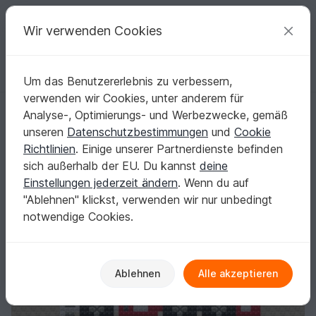
C
razy
P
atterns
Deine kreativen Ideen
Wir verwenden Cookies
Um das Benutzererlebnis zu verbessern,
Deutsch | € (EUR)
einloggen
Kostenlos registrieren
verwenden wir Cookies, unter anderem für
Kreuzstichvorlage Feuerwehrauto als PDF Download, ein schönes Ki
Startseite
Sticken
Kreuzstich-Vorlagen
Analyse-, Optimierungs- und Werbezwecke, gemäß
Kreuzstichvorlage Feuerwehrauto als PDF
unseren
Datenschutzbestimmungen
und
Cookie
Download, ein schönes Kindermotiv
Richtlinien
. Einige unserer Partnerdienste befinden
sich außerhalb der EU. Du kannst
deine
Einstellungen jederzeit ändern
. Wenn du auf
"Ablehnen" klickst, verwenden wir nur unbedingt
notwendige Cookies.
Ablehnen
Alle akzeptieren