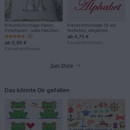
Kreuzstichvorlage Hasen,
Kreuzstichvorlage für ein
Osterhasen - süße Häschen
festliches, elegantes
für frühlingshafte Deko
Alphabet als PDF Download
(2)
ab
4,75 €
ab
0,95 €
KarolaHahnKreativ
KarolaHahnKreativ
Zum Store
Das könnte Dir gefallen