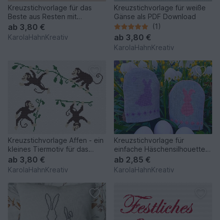
Kreuzstichvorlage für das
Kreuzstichvorlage für weiße
Beste aus Resten mit
Gänse als PDF Download
maritimen Stickmotiven, PDF
ab
3,80 €
(1)
ab
3,80 €
KarolaHahnKreativ
KarolaHahnKreativ
Kreuzstichvorlage Affen - ein
Kreuzstichvorlage für
kleines Tiermotiv für das
einfache Häschensilhouetten,
Kinderzimmer
perfekt für Osterdeko
ab
3,80 €
ab
2,85 €
KarolaHahnKreativ
KarolaHahnKreativ