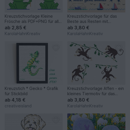
Kreuzstichvorlage Kleine
Kreuzstichvorlage für das
Frösche als PDF+PNG für alle,
Beste aus Resten mit
die Frösche mögen
maritimen Stickmotiven, PDF
ab
2,85 €
ab
3,80 €
KarolaHahnKreativ
KarolaHahnKreativ
Kreuzstich * Gecko * Grafik
Kreuzstichvorlage Affen - ein
für Stickbild
kleines Tiermotiv für das
Kinderzimmer
ab
4,18 €
ab
3,80 €
creativeisland
KarolaHahnKreativ