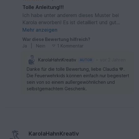
Tolle Anleitung!!!
Ich habe unter anderem dieses Muster bei
Karola erworben! Es ist detailliert und gut
umzusetzen!👍 Bin gespannt was die Kids der
Mehr anzeigen
Jugendfeuerwehr zu ihren Handtüchern sagen
War diese Bewertung hilfreich?
werden!
Ja
|
Nein
1 Kommentar
•
KarolaHahnKreativ
vor 2 Jahren
AUTOR
Danke für die tolle Bewertung, liebe Claudia 💙.
Die Feuerwehrkids können einfach nur begeistert
sein von so einem außergewöhnlichen und
selbstgemachtem Geschenk.
KarolaHahnKreativ