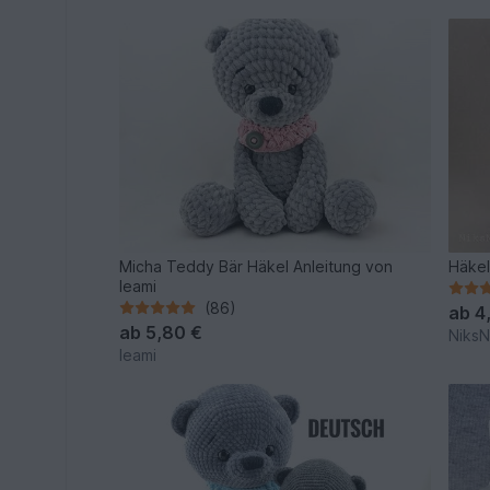
Micha Teddy Bär Häkel Anleitung von
Häkel
leami
(86)
ab
4
ab
5,80 €
NiksN
leami