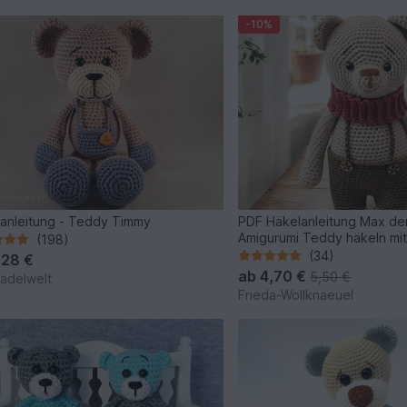
-10%
anleitung - Teddy Timmy
PDF Häkelanleitung Max der
Amigurumi Teddy häkeln mit
(198)
Hose
(34)
,28 €
ab
4,70 €
5,50 €
adelwelt
Frieda-Wollknaeuel