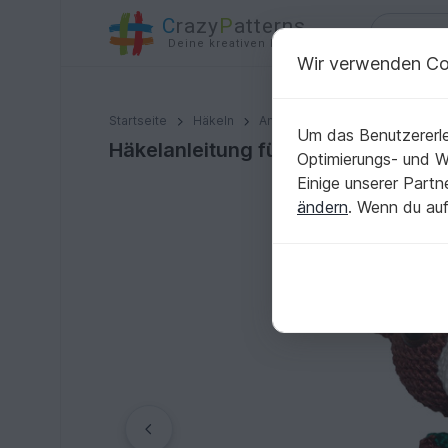
C
razy
P
atterns
Deine kreativen Ideen
Wir verwenden Co
Häkelanleitung für die Teddydame Lucie
Startseite
Häkeln
Amigurumi
Teddys
Um das Benutzererle
Häkelanleitung für die Teddydame 
Optimierungs- und 
Einige unserer Part
ändern
. Wenn du auf