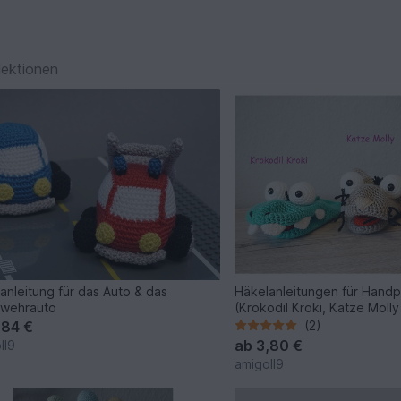
lektionen
anleitung für das Auto & das
Häkelanleitungen für Hand
rwehrauto
(Krokodil Kroki, Katze Moll
,84 €
(2)
ab
3,80 €
ll9
amigoll9