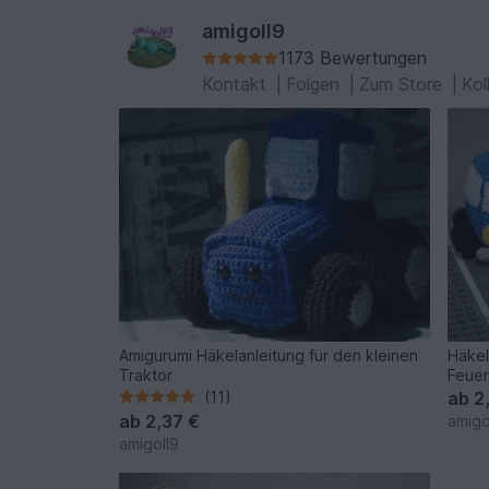
amigoll9
1173 Bewertungen
Kontakt
|
Folgen
|
Zum Store
|
Kol
Amigurumi Häkelanleitung für den kleinen
Häkel
Traktor
Feue
(11)
ab
2
ab
2,37 €
amigo
amigoll9