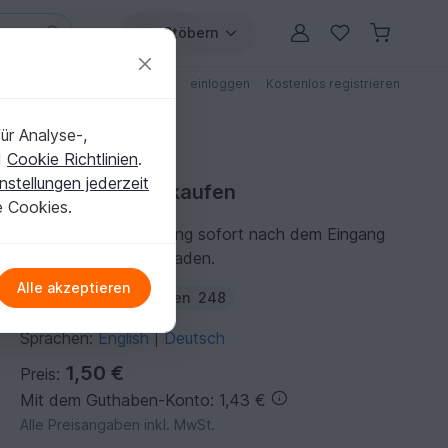
Stöbern
ungen
Anleitungen mit Rabatt
einloggen
Kostenlos registrieren
ür Analyse-,
d
Cookie Richtlinien
.
nstellungen jederzeit
Häkelanleitung kaufen
e Cookies.
Du kannst die Anleitung sofort nach dem Eingang
der Zahlung herunterladen.
Alle akzeptieren
Autor:
amigoll9
Folgen
248
Sprachen:
English
Deutsch
|
1,50 €
Preis:
Mit dem Guthaben-Konto: 1,43 €
Alle Preisangaben inkl. MwSt.