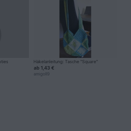
oties
Häkelanleitung: Tasche "Square"
ab
1,43 €
amigoll9