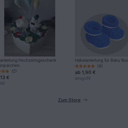
anleitung Hochzeitsgeschenk
Häkelanleitung für Baby Bo
enpärchen.
(4)
(2)
ab
1,90 €
,13 €
amigoll9
ll9
Zum Store