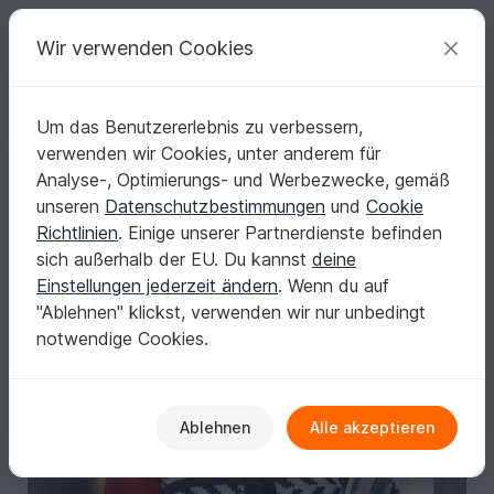
C
razy
P
atterns
Deine kreativen Ideen
Wir verwenden Cookies
Um das Benutzererlebnis zu verbessern,
Deutsch | € (EUR)
einloggen
Kostenlos registrieren
verwenden wir Cookies, unter anderem für
Strickanleitung: In den Farben liegt die Kraft!
Startseite
Stricken
Damen
Jacken & Westen
Analyse-, Optimierungs- und Werbezwecke, gemäß
Strickanleitung: In den Farben liegt die Kraft!
unseren
Datenschutzbestimmungen
und
Cookie
Richtlinien
. Einige unserer Partnerdienste befinden
sich außerhalb der EU. Du kannst
deine
Einstellungen jederzeit ändern
. Wenn du auf
"Ablehnen" klickst, verwenden wir nur unbedingt
notwendige Cookies.
Ablehnen
Alle akzeptieren