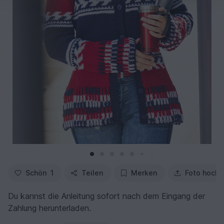
Schön
1
Teilen
Merken
Foto hochl
Du kannst die Anleitung sofort nach dem Eingang der
Zahlung herunterladen.