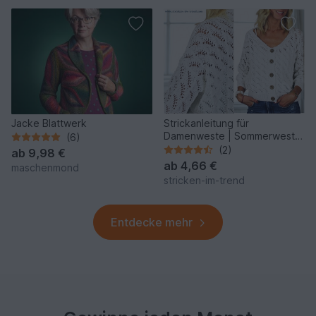
Jacke Blattwerk
Strickanleitung für
Damenweste | Sommerweste
(6)
COTTON MIX #3
(2)
ab
9,98 €
ab
4,66 €
maschenmond
stricken-im-trend
Entdecke mehr