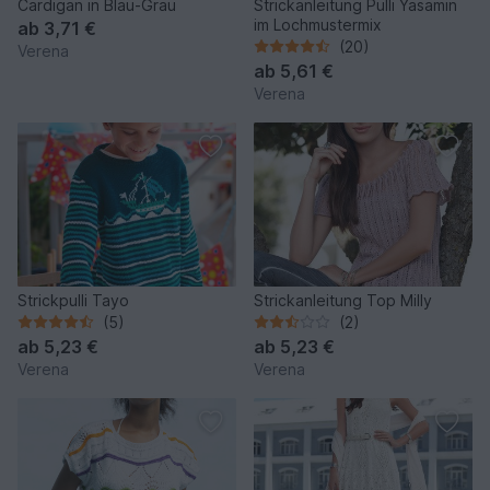
Cardigan in Blau-Grau
Strickanleitung Pulli Yasamin
im Lochmustermix
ab
3,71 €
(20)
Verena
ab
5,61 €
Verena
Strickpulli Tayo
Strickanleitung Top Milly
(5)
(2)
ab
5,23 €
ab
5,23 €
Verena
Verena