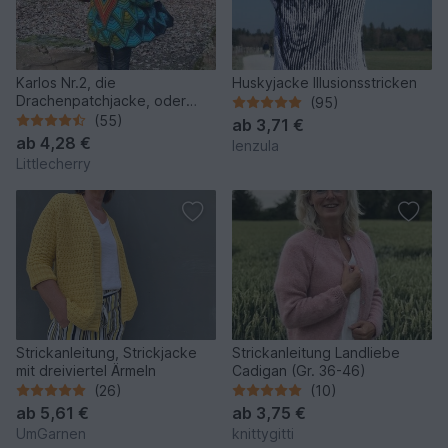
Karlos Nr.2, die
Huskyjacke Illusionsstricken
Drachenpatchjacke, oder
(95)
einfach nur WOW!
(55)
ab
3,71 €
ab
4,28 €
lenzula
Littlecherry
Strickanleitung, Strickjacke
Strickanleitung Landliebe
mit dreiviertel Ärmeln
Cadigan (Gr. 36-46)
(26)
(10)
ab
5,61 €
ab
3,75 €
UmGarnen
knittygitti