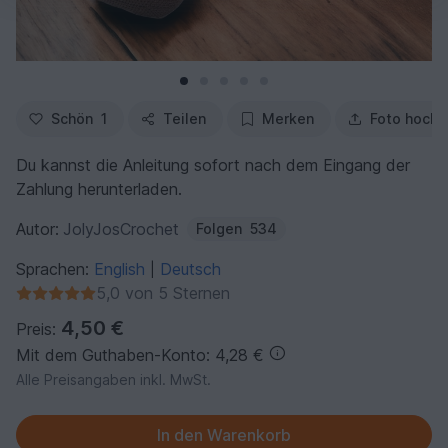
Schön
1
Teilen
Merken
Foto hochl
Du kannst die Anleitung sofort nach dem Eingang der
Zahlung herunterladen.
Autor:
JolyJosCrochet
Folgen
534
Sprachen:
English
Deutsch
|
5,0 von 5 Sternen
4,50 €
Preis:
Mit dem Guthaben-Konto: 4,28 €
Alle Preisangaben inkl. MwSt.