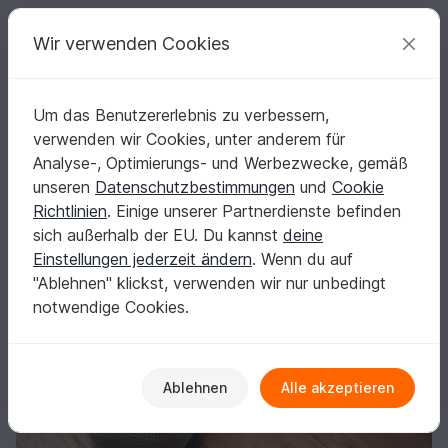
C
razy
P
atterns
Deine kreativen Ideen
Wir verwenden Cookies
Um das Benutzererlebnis zu verbessern,
Deutsch | € (EUR)
einloggen
Kostenlos registrieren
verwenden wir Cookies, unter anderem für
Einhorn XXL
Startseite
Häkeln
Amigurumi
Einhörner
Analyse-, Optimierungs- und Werbezwecke, gemäß
Einhorn XXL
unseren
Datenschutzbestimmungen
und
Cookie
Richtlinien
. Einige unserer Partnerdienste befinden
sich außerhalb der EU. Du kannst
deine
Einstellungen jederzeit ändern
. Wenn du auf
"Ablehnen" klickst, verwenden wir nur unbedingt
notwendige Cookies.
Ablehnen
Alle akzeptieren