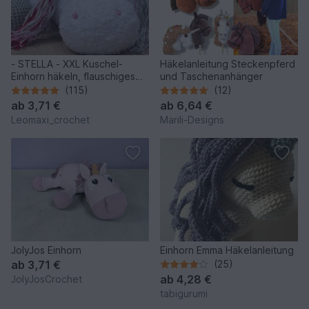
- STELLA - XXL Kuschel-
Häkelanleitung Steckenpferd
Einhorn häkeln, flauschiges
und Taschenanhänger
Einhorn, Plüschtier
(115)
(12)
ab
3,71 €
ab
6,64 €
Leomaxi_crochet
Marili-Designs
JolyJos Einhorn
Einhorn Emma Häkelanleitung
ab
3,71 €
(25)
ab
4,28 €
JolyJosCrochet
tabigurumi