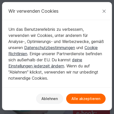
C
razy
P
atterns
Deine kreativen Ideen
Wir verwenden Cookies
Um das Benutzererlebnis zu verbessern,
Deutsch | € (EUR)
einloggen
Kostenlos registrieren
verwenden wir Cookies, unter anderem für
Lilli - Toller Sommerhut aus Jersey für Groß & Klein - 5 Größen
Startseite
Nähen
Kinder
Mützen & Hüte
Analyse-, Optimierungs- und Werbezwecke, gemäß
Lilli - Toller Sommerhut aus Jersey für Groß &
unseren
Datenschutzbestimmungen
und
Cookie
Klein - 5 Größen
Richtlinien
. Einige unserer Partnerdienste befinden
sich außerhalb der EU. Du kannst
deine
Einstellungen jederzeit ändern
. Wenn du auf
"Ablehnen" klickst, verwenden wir nur unbedingt
notwendige Cookies.
Ablehnen
Alle akzeptieren