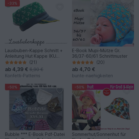
-33%
Lausbuben-Kappe Schnitt +
E-Book Mupi-Mütze Gr.
Anleitung Hut Kappe (KU
36/37-60/61 Schnittmuster
35cm bis 58cm)
(21)
(20)
ab
4,39 €
ab
4,70 €
6,90 €
Konfetti-Patterns
bunte-naehigkeiten
-50%
-50%
Bubble *** E-Book Pdf-Datei
Sommerhut/Sonnenhut für