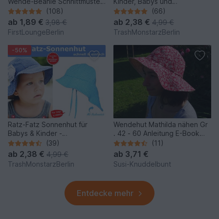
Wende-Beanie Schnittmuster
Kinder, Babys und
und Nähanleitung für die
Erwachsene - Schnittmuster &
(108)
(66)
ganze Familie in 6 Größen
Nähanleitung
ab
1,89 €
ab
2,38 €
3,98 €
4,99 €
von firstloungeberlin
FirstLoungeBerlin
TrashMonstarzBerlin
-50%
Ratz-Fatz Sonnenhut für
Wendehut Mathilda nähen Gr
Babys & Kinder -
. 42 - 60 Anleitung E-Book
Schnittmuster & Nähanleitung
Hut Sommerhut
(39)
(11)
Sonnenschutz
ab
2,38 €
ab
3,71 €
4,99 €
TrashMonstarzBerlin
Susi-Knuddelbunt
Entdecke mehr