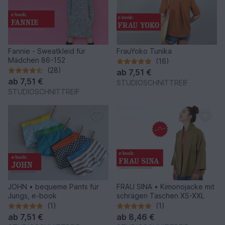
Fannie - Sweatkleid für
FrauYoko Tunika
Mädchen 86-152
(16)
(28)
ab
7,51 €
ab
7,51 €
STUDIOSCHNITTREIF
STUDIOSCHNITTREIF
JOHN • bequeme Pants für
FRAU SINA • Kimonojacke mit
Jungs, e-book
schrägen Taschen XS-XXL
(1)
(1)
ab
7,51 €
ab
8,46 €