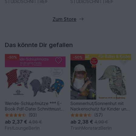
STUDIOSCHNITTREIF
STUDIOSCHNITTREIF
Zum Store
Das könnte Dir gefallen
-50%
-50%
Wende-Schlupfmütze *** E-
Sommerhut/Sonnenhut mit
Book Pdf-Datei Schnittmuster
Nackenschutz für Kinder und
und Nähanleitung für die
Babys - Schnittmuster &
(93)
(57)
ganze Familie in 6 Größen
Nähanleitung
ab
2,37 €
ab
2,38 €
4,98 €
4,99 €
von firstloungeberlin
FirstLoungeBerlin
TrashMonstarzBerlin