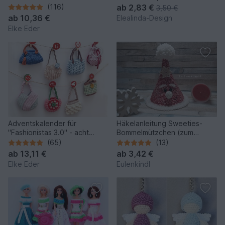
Modelle
Schlüsselanhänger Bag
(116)
ab
2,83 €
3,50 €
Charm Adventskalender
ab
10,36 €
Elealinda-Design
Elke Eder
Adventskalender für
Häkelanleitung Sweeties-
"Fashionistas 3.0" - acht
Bommelmützchen (zum
traumhafte Modelle
Befüllen)
(65)
(13)
ab
13,11 €
ab
3,42 €
Elke Eder
Eulenkindl