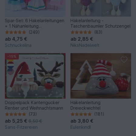
Spar-Set: 6 Häkelanleitungen
Häkelanleitung -
+ 1 Nähanleitung
Taschenbaumler Schutzengel
Puppenkleidung Serie
(249)
(83)
ab
4,75 €
ab
2,85 €
Schnuckelina
NiksNadelwelt
-15%
Doppelpack Kantengucker
Häkelanleitung
Rentier und Weihnachtsmann
Dreieckwichtel
(73)
(181)
ab
5,25 €
ab
3,80 €
6,50 €
Sanis-Fitzereien
Eulenkindl