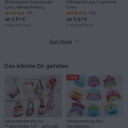
Winterlampe Schneeeule
Häkelanleitung, Engelchen
Luna, Häkelanleitung
Esme
(4)
(25)
ab
5,61 €
ab
5,61 €
PollyundPaule
PollyundPaule
Zum Store
Das könnte Dir gefallen
-15%
Adventskalender für
Häkelanleitung Mini
"Fashionistas 1.0" - acht süße
Handtasche,