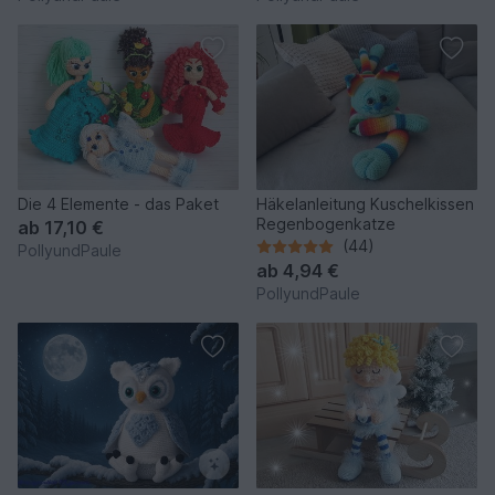
Die 4 Elemente - das Paket
Häkelanleitung Kuschelkissen
Regenbogenkatze
ab
17,10 €
(44)
PollyundPaule
ab
4,94 €
PollyundPaule