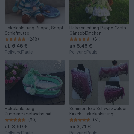
Häkelanleitung Puppe, Seppl
Häkelanleitung Puppe,Greta
Schlafmütze
Gänseblümchen
(248)
(61)
ab
6,46 €
ab
6,46 €
PollyundPaule
PollyundPaule
Häkelanleitung
Sommerstola Schwarzwälder
Puppentragetasche mit
Kirsch, Häkelanleitung
Babydecke & Kissen
(69)
(51)
ab
3,99 €
ab
3,71 €
PollyundPaule
PollyundPaule