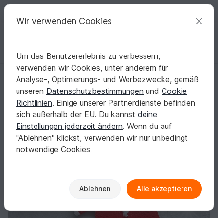
C
razy
P
atterns
Deine kreativen Ideen
Wir verwenden Cookies
Um das Benutzererlebnis zu verbessern,
Deutsch | € (EUR)
einloggen
Kostenlos registrieren
verwenden wir Cookies, unter anderem für
Häkelanleitung Puppenkleidung Elvin der Weihnachts-Elf
Startseite
Häkeln
Festlichkeiten
Weihnachten
Analyse-, Optimierungs- und Werbezwecke, gemäß
Häkelanleitung Puppenkleidung Elvin der
unseren
Datenschutzbestimmungen
und
Cookie
Weihnachts-Elf
Richtlinien
. Einige unserer Partnerdienste befinden
sich außerhalb der EU. Du kannst
deine
Einstellungen jederzeit ändern
. Wenn du auf
"Ablehnen" klickst, verwenden wir nur unbedingt
notwendige Cookies.
Ablehnen
Alle akzeptieren