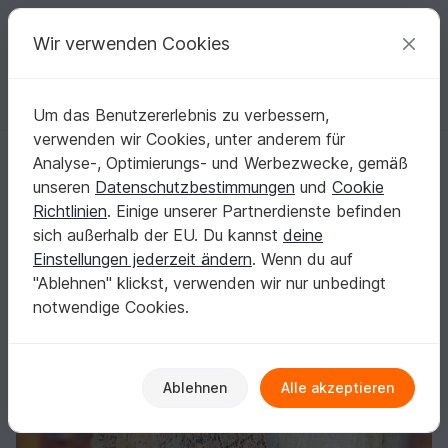
C
razy
P
atterns
Deine kreativen Ideen
Wir verwenden Cookies
Um das Benutzererlebnis zu verbessern,
Deutsch | € (EUR)
einloggen
Kostenlos registrieren
verwenden wir Cookies, unter anderem für
Anleitung Tuch Relationships
Startseite
Stricken
Tücher
Lacetücher
Analyse-, Optimierungs- und Werbezwecke, gemäß
Anleitung Tuch Relationships
unseren
Datenschutzbestimmungen
und
Cookie
Richtlinien
. Einige unserer Partnerdienste befinden
sich außerhalb der EU. Du kannst
deine
Einstellungen jederzeit ändern
. Wenn du auf
"Ablehnen" klickst, verwenden wir nur unbedingt
notwendige Cookies.
Ablehnen
Alle akzeptieren