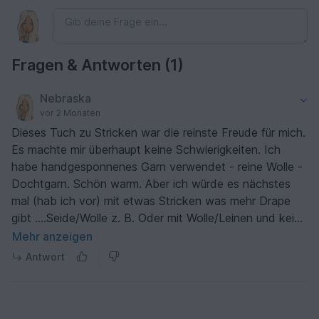
Fragen & Antworten (1)
Nebraska
vor 2 Monaten
Dieses Tuch zu Stricken war die reinste Freude für mich.
Es machte mir überhaupt keine Schwierigkeiten. Ich
habe handgesponnenes Garn verwendet - reine Wolle -
Dochtgarn. Schön warm. Aber ich würde es nächstes
mal (hab ich vor) mit etwas Stricken was mehr Drape
gibt ….Seide/Wolle z. B. Oder mit Wolle/Leinen und kein
Dochtgarn. Das löst sich an manchen Stellen auf 😢.
Mehr anzeigen
Vielleicht wäre Surialpaka was?
Antwort
Aber diese Anleitung ist einfach zu verstehen und leicht
nachzuarbeiten.
lieben Gruß Angela