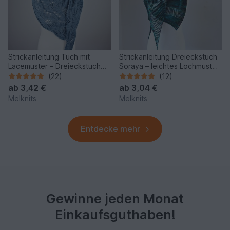
Strickanleitung Tuch mit
Strickanleitung Dreieckstuch
Lacemuster – Dreieckstuch
Soraya – leichtes Lochmuster
„Japanese Flowers“
Tuch für Anfänger
(22)
(12)
ab
3,42 €
ab
3,04 €
Melknits
Melknits
Entdecke mehr
Gewinne jeden Monat
Einkaufsguthaben!