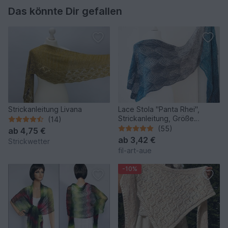
Das könnte Dir gefallen
Strickanleitung Livana
Lace Stola "Panta Rhei",
Strickanleitung, Größe
(14)
individualisierbar
(55)
ab
4,75 €
ab
3,42 €
Strickwetter
fil-art-aue
-10%