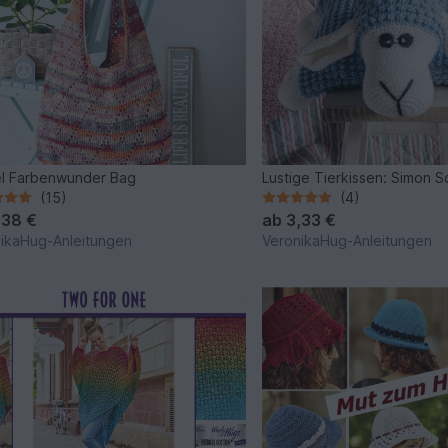
l Farbenwunder Bag
Lustige Tierkissen: Simon S
(15)
(4)
,38 €
ab
3,33 €
ikaHug-Anleitungen
VeronikaHug-Anleitungen