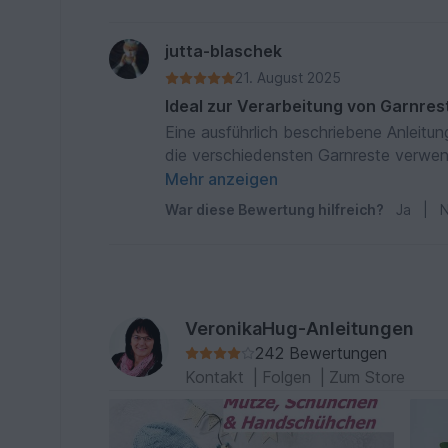
jutta-blaschek
21. August 2025
Ideal zur Verarbeitung von Garnres
Eine ausführlich beschriebene Anleitu
die verschiedensten Garnreste verwen
Kindern gut an.
Mehr anzeigen
War diese Bewertung hilfreich?
Ja
|
N
VeronikaHug-Anleitungen
242 Bewertungen
Kontakt
|
Folgen
|
Zum Store