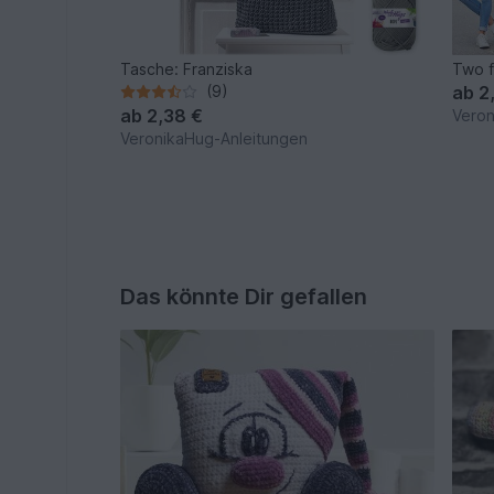
Tasche: Franziska
Two f
(9)
ab
2
ab
2,38 €
Veron
VeronikaHug-Anleitungen
Das könnte Dir gefallen