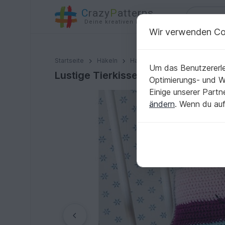
C
razy
P
atterns
Deine kreativen Ideen
Wir verwenden Co
Lustige Tierkissen: Klara Katze
Startseite
Häkeln
Haus & Deko
Kissen & Bezü
Um das Benutzererle
Lustige Tierkissen: Klara Katze
Optimierungs- und 
Einige unserer Part
ändern
. Wenn du auf