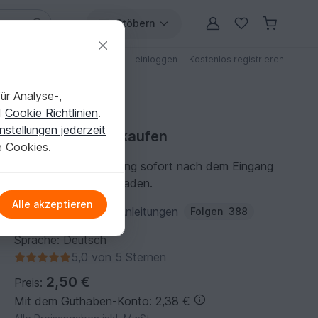
Stöbern
ungen
Anleitungen mit Rabatt
einloggen
Kostenlos registrieren
ür Analyse-,
d
Cookie Richtlinien
.
nstellungen jederzeit
Häkelanleitung kaufen
e Cookies.
Du kannst die Anleitung sofort nach dem Eingang
der Zahlung herunterladen.
Alle akzeptieren
Autor:
VeronikaHug-Anleitungen
Folgen
388
Sprache: Deutsch
5,0 von 5 Sternen
2,50 €
Preis:
Mit dem Guthaben-Konto: 2,38 €